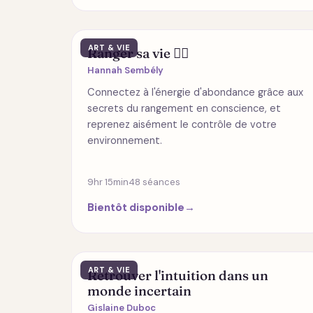
ART & VIE
Ranger sa vie 🧚‍♀️
Hannah Sembély
Connectez à l'énergie d'abondance grâce aux
secrets du rangement en conscience, et
reprenez aisément le contrôle de votre
environnement.
9hr 15min
48 séances
Bientôt disponible
→
ART & VIE
Retrouver l'intuition dans un
monde incertain
Gislaine Duboc