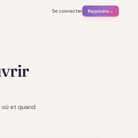
Se connecter
Rejoindre
→
vrir
— où et quand