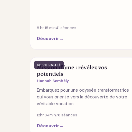
8 hr 15 min
41 séances
Découvrir
→
SPIRITUALITÉ
Mission d'âme : révélez vos
potentiels
Hannah Sembély
Embarquez pour une odyssée transformatrice
qui vous oriente vers la découverte de votre
véritable vocation.
12hr 34min
78 séances
Découvrir
→