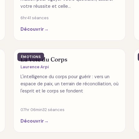
votre réussite et celle…
6hr
41 séances
Découvrir
→
ÉMOTIONS
La Voie du Corps
Laurence Arpi
L'intelligence du corps pour guérir : vers un
espace de paix, un terrain de réconciliation, où
l'esprit et le corps se fondent
07hr 06min
32 séances
Découvrir
→