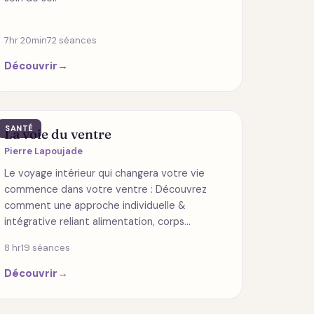
7hr 20min
72 séances
Découvrir
→
SANTÉ
La voie du ventre
Pierre Lapoujade
Le voyage intérieur qui changera votre vie
commence dans votre ventre : Découvrez
comment une approche individuelle &
intégrative reliant alimentation, corps…
8 hr
19 séances
Découvrir
→