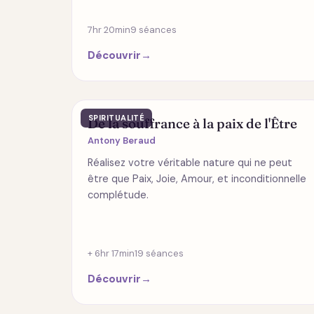
7hr 20min
9 séances
Découvrir
→
SPIRITUALITÉ
De la souffrance à la paix de l'Être
Antony Beraud
Réalisez votre véritable nature qui ne peut
être que Paix, Joie, Amour, et inconditionnelle
complétude.
+ 6hr 17min
19 séances
Découvrir
→