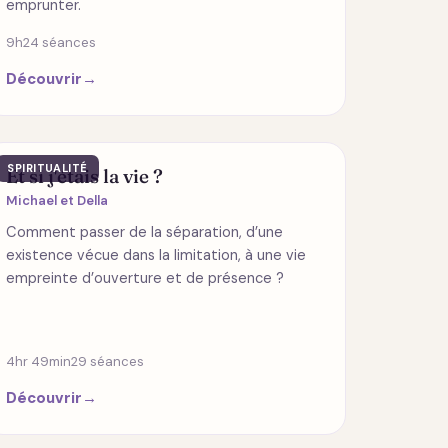
emprunter.
9h
24 séances
Découvrir
→
SPIRITUALITÉ
Et si j'étais la vie ?
Michael et Della
Comment passer de la séparation, d’une
existence vécue dans la limitation, à une vie
empreinte d’ouverture et de présence ?
4hr 49min
29 séances
Découvrir
→