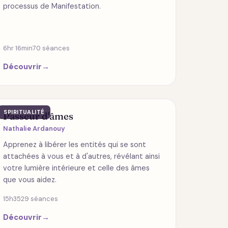
processus de Manifestation.
6hr 16min
70 séances
Découvrir
→
SPIRITUALITÉ
Passeur d'âmes
Nathalie Ardanouy
Apprenez à libérer les entités qui se sont
attachées à vous et à d'autres, révélant ainsi
votre lumière intérieure et celle des âmes
que vous aidez.
15h35
29 séances
Découvrir
→