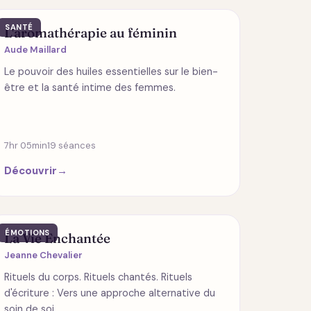
SANTÉ
L'aromathérapie au féminin
Aude Maillard
Le pouvoir des huiles essentielles sur le bien-
être et la santé intime des femmes.
7hr 05min
19 séances
Découvrir
→
ÉMOTIONS
La Vie Enchantée
Jeanne Chevalier
Rituels du corps. Rituels chantés. Rituels
d'écriture : Vers une approche alternative du
soin de soi.