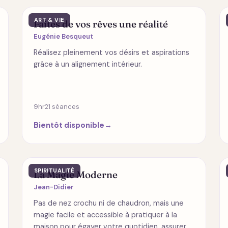
ART & VIE
Faites de vos rêves une réalité
Eugénie Besqueut
Réalisez pleinement vos désirs et aspirations
grâce à un alignement intérieur.
9hr
21 séances
Bientôt disponible
→
SPIRITUALITÉ
La Magie Moderne
Jean-Didier
Pas de nez crochu ni de chaudron, mais une
magie facile et accessible à pratiquer à la
maison pour égayer votre quotidien, assurer