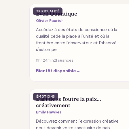
SPIRITUALITÉ
Éveil Quantique
Olivier Raurich
Accédez à des états de conscience où la
dualité cède la place à l'unité et où la
frontière entre l'observateur et l'observé
s'estompe.
11hr 24min
21 séances
Bientôt disponible
→
ÉMOTIONS
L'art de se foutre la paix...
créativement
Emily Hawkes
Découvrez comment l'expression créative
peut devenir votre sanctuaire de paix.