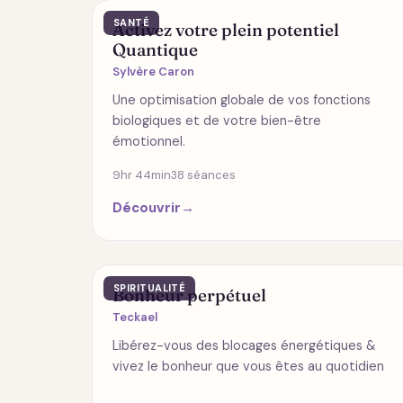
SANTÉ
Activez votre plein potentiel
Quantique
Sylvère Caron
Une optimisation globale de vos fonctions
biologiques et de votre bien-être
émotionnel.
9hr 44min
38 séances
Découvrir
→
SPIRITUALITÉ
Bonheur perpétuel
Teckael
Libérez-vous des blocages énergétiques &
vivez le bonheur que vous êtes au quotidien