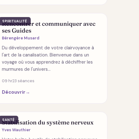
SPIRITUALITÉ
Rencontrer et communiquer avec
ses Guides
Bérengère Musard
Du développement de votre clairvoyance à
l'art de la canalisation. Bienvenue dans un
voyage où vous apprendrez à déchiffrer les
murmures de l'univers…
09 hr
23 séances
Découvrir
→
SANTÉ
Stabilisation du système nerveux
Yves Wauthier