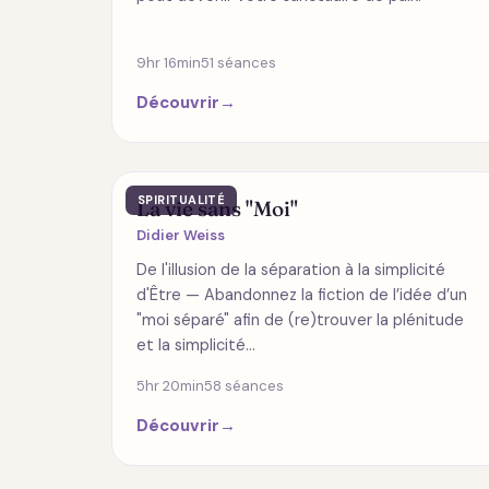
9hr 16min
51 séances
Découvrir
→
SPIRITUALITÉ
La vie sans "Moi"
Didier Weiss
De l'illusion de la séparation à la simplicité
d'Être — Abandonnez la fiction de l’idée d’un
"moi séparé" afin de (re)trouver la plénitude
et la simplicité…
5hr 20min
58 séances
Découvrir
→