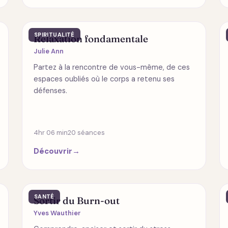
SPIRITUALITÉ
Relaxation fondamentale
Julie Ann
Partez à la rencontre de vous-même, de ces
espaces oubliés où le corps a retenu ses
défenses.
4hr 06 min
20 séances
Découvrir
→
SANTÉ
Sortir du Burn-out
Yves Wauthier