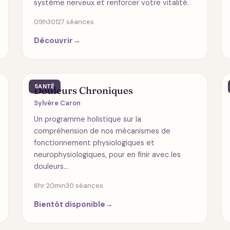
système nerveux et renforcer votre vitalité.
09h30
127 séances
Découvrir
→
SANTÉ
Douleurs Chroniques
Sylvère Caron
Un programme holistique sur la
compréhension de nos mécanismes de
fonctionnement physiologiques et
neurophysiologiques, pour en finir avec les
douleurs…
6hr 20min
30 séances
Bientôt disponible
→