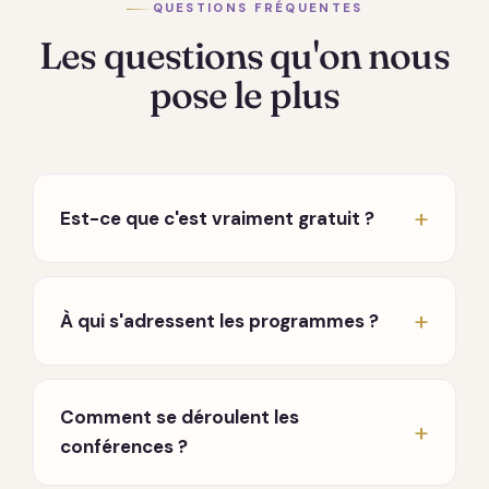
QUESTIONS FRÉQUENTES
Les questions qu'on nous
pose le plus
Est-ce que c'est vraiment gratuit ?
Oui, vraiment. Les conférences hebdomadaires
en direct sont entièrement gratuites, sans
À qui s'adressent les programmes ?
carte bancaire ni engagement. Seuls les
programmes approfondis sont payants, à
À toute personne en chemin, que vous
l'achat, sans abonnement qui tourne en fond.
traversiez une période difficile, que vous
Comment se déroulent les
cherchiez à mieux vous connaître, ou que vous
conférences ?
souhaitiez approfondir une pratique. Aucun
prérequis.