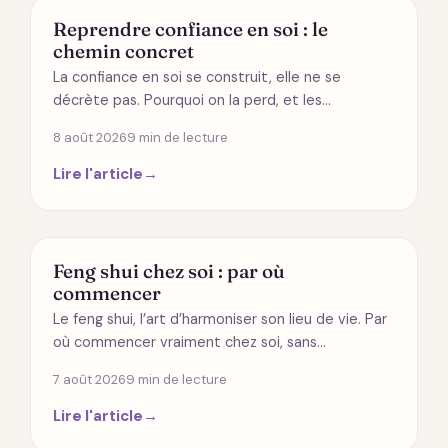
DÉVELOPPEMENT PERSONNEL
Reprendre confiance en soi : le
chemin concret
La confiance en soi se construit, elle ne se
décrète pas. Pourquoi on la perd, et les…
8 août 2026
9 min de lecture
Lire l'article
→
MODES DE VIE
Feng shui chez soi : par où
commencer
Le feng shui, l’art d’harmoniser son lieu de vie. Par
où commencer vraiment chez soi, sans…
7 août 2026
9 min de lecture
Lire l'article
→