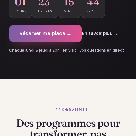
01
23
15
43
JOURS
HEURES
MIN
SEC
Réserver ma place →
En savoir plus →
Chaque lundi & jeudi à 20h · en visio · vos questions en direct
PROGRAMMES
Des programmes pour
transformer, pas