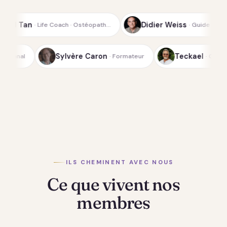
Didier Weiss
ach · Ostéopath…
· Guide spirituel de la…
ichterfeld
Sylvère Caron
· Médium-canal
· Formateur
ILS CHEMINENT AVEC NOUS
Ce que vivent nos
membres