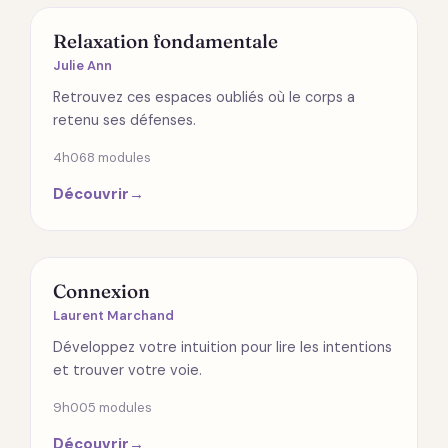
SPIRITUALITÉ
Relaxation fondamentale
Julie Ann
Retrouvez ces espaces oubliés où le corps a
retenu ses défenses.
4h06
8 modules
Découvrir
→
RELATIONS
Connexion
Laurent Marchand
Développez votre intuition pour lire les intentions
et trouver votre voie.
9h00
5 modules
Découvrir
→