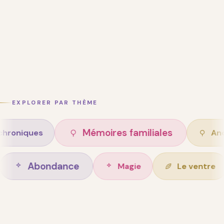
EXPLORER PAR THÈME
Mémoires familiales
es
Ancêtres
Abondance
 de vie
Magie
L