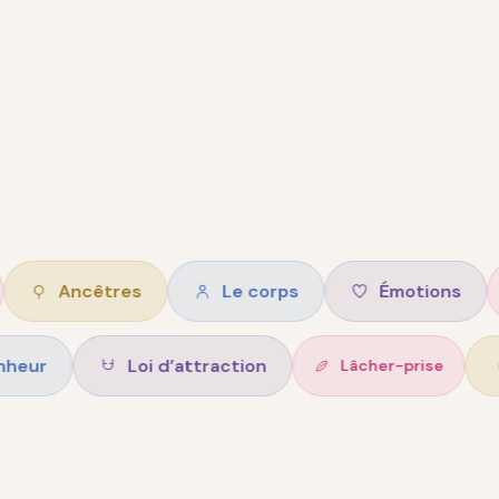
ncêtres
Le corps
Émotions
Intu
Bonheur
Loi d’attraction
Lâcher-pr