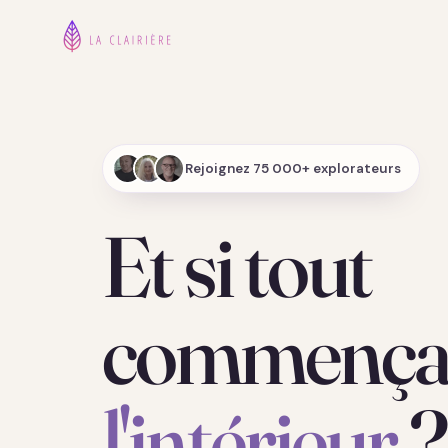
Rejoignez 75 000+ explorateurs
Et si tout
commençai
l'intérieur
?