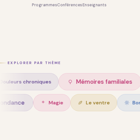
Programmes
Conférences
Enseignants
EXPLORER PAR THÈME
Mémoires familiales
 chroniques
A
Abondance
Magie
Le ventre