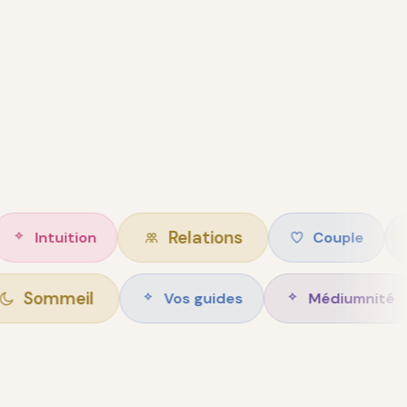
Relations
ition
Couple
Intim
Sommeil
Vos guides
Méd
ise