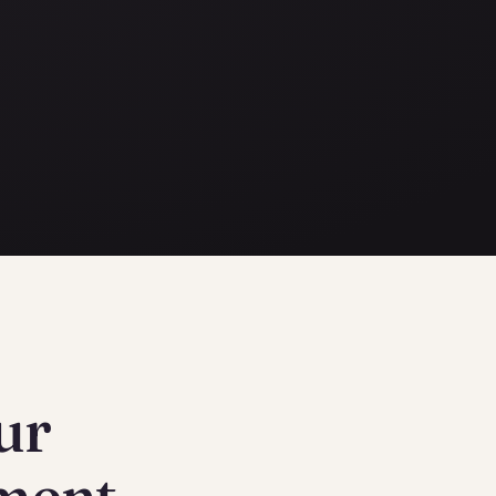
ur
ement