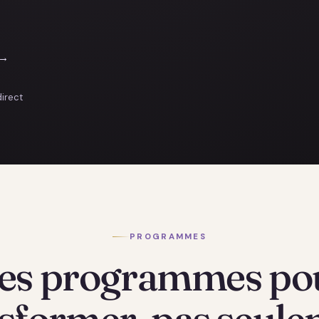
 →
direct
PROGRAMMES
es programmes po
sformer, pas seul