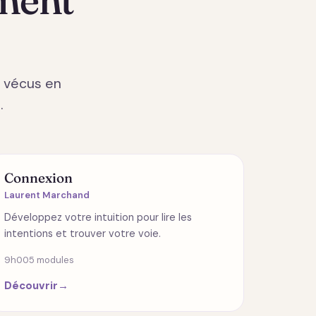
e vécus en
.
RELATIONS
Connexion
Laurent Marchand
Développez votre intuition pour lire les
intentions et trouver votre voie.
9h00
5 modules
Découvrir
→