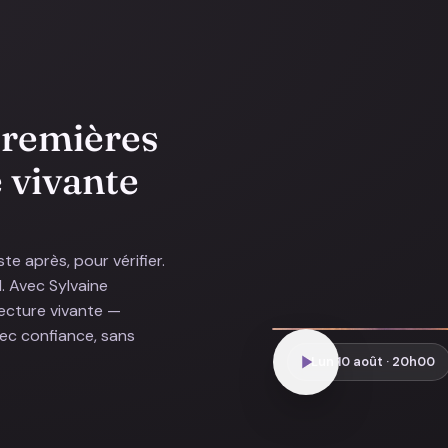
 premières
e vivante
te après, pour vérifier.
d. Avec Sylvaine
lecture vivante —
avec confiance, sans
Lun 10 août · 20h00