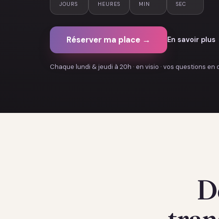
JOURS
HEURES
MIN
SEC
Réserver ma place →
En savoir plus
Chaque lundi & jeudi à 20h · en visio · vos questions en 
D
tran