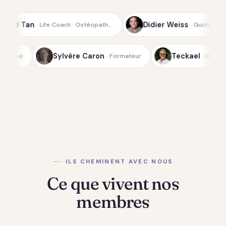
Didier Weiss
ach · Ostéopath…
· Guide spirituel de la…
Lichterfeld
Sylvère Caron
· Médium-canal
· Formateur
ILS CHEMINENT AVEC NOUS
Ce que vivent nos
membres