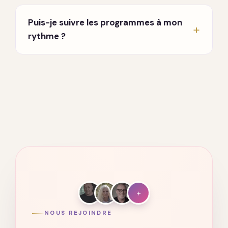
En direct, chaque lundi et jeudi à 20h, en visio.
Un enseignant partage et répond à vos
Puis-je suivre les programmes à mon
questions. Vous recevez les invitations par
rythme ?
email dès votre inscription.
Oui. Tout est accessible à vie, sur ordinateur,
tablette et mobile. Vous avancez quand vous
voulez, où vous voulez.
+
NOUS REJOINDRE