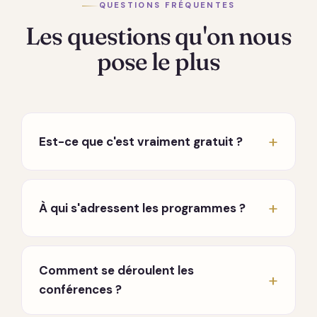
QUESTIONS FRÉQUENTES
Les questions qu'on nous
pose le plus
Est-ce que c'est vraiment gratuit ?
Oui, vraiment. Les conférences hebdomadaires
en direct sont entièrement gratuites, sans
À qui s'adressent les programmes ?
carte bancaire ni engagement. Seuls les
programmes approfondis sont payants, à
À toute personne en chemin, que vous
l'achat, sans abonnement qui tourne en fond.
traversiez une période difficile, que vous
Comment se déroulent les
cherchiez à mieux vous connaître, ou que vous
conférences ?
souhaitiez approfondir une pratique. Aucun
prérequis.