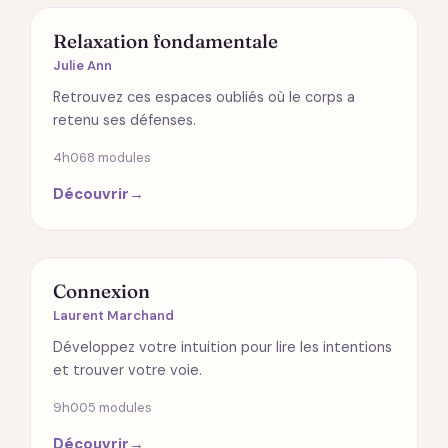
SPIRITUALITÉ
Relaxation fondamentale
Julie Ann
Retrouvez ces espaces oubliés où le corps a
retenu ses défenses.
4h06
8 modules
Découvrir
→
RELATIONS
Connexion
Laurent Marchand
Développez votre intuition pour lire les intentions
et trouver votre voie.
9h00
5 modules
Découvrir
→