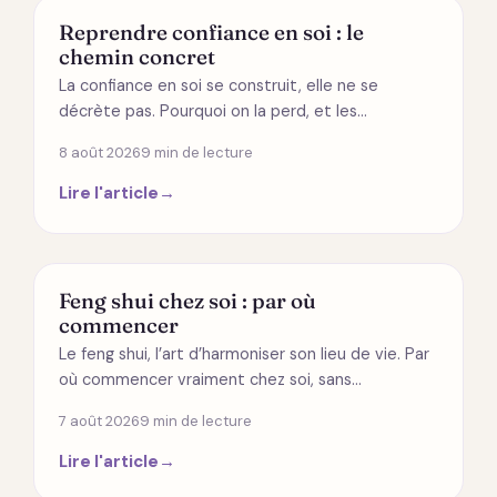
DÉVELOPPEMENT PERSONNEL
Reprendre confiance en soi : le
chemin concret
La confiance en soi se construit, elle ne se
décrète pas. Pourquoi on la perd, et les…
8 août 2026
9 min de lecture
Lire l'article
→
MODES DE VIE
Feng shui chez soi : par où
commencer
Le feng shui, l’art d’harmoniser son lieu de vie. Par
où commencer vraiment chez soi, sans…
7 août 2026
9 min de lecture
Lire l'article
→