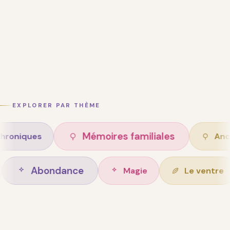
EXPLORER PAR THÈME
Mémoires familiales
s
Ancêtres
Abondance
on de vie
Magie