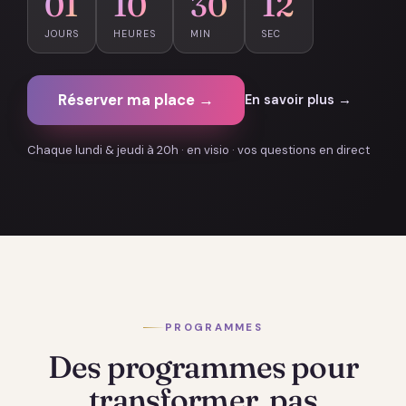
01
10
30
10
JOURS
HEURES
MIN
SEC
Réserver ma place →
En savoir plus →
Chaque lundi & jeudi à 20h · en visio · vos questions en direct
PROGRAMMES
Des programmes pour
transformer, pas