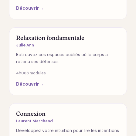
Découvrir
→
SPIRITUALITÉ
Relaxation fondamentale
Julie Ann
Retrouvez ces espaces oubliés où le corps a
retenu ses défenses.
4h06
8 modules
Découvrir
→
RELATIONS
Connexion
Laurent Marchand
Développez votre intuition pour lire les intentions