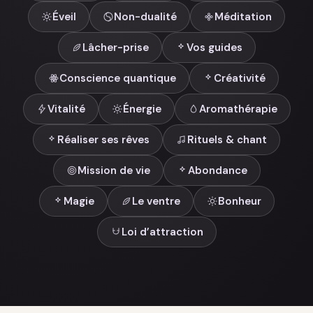
Éveil
Non-dualité
Méditation
Lâcher-prise
Vos guides
Conscience quantique
Créativité
Vitalité
Énergie
Aromathérapie
Réaliser ses rêves
Rituels & chant
Mission de vie
Abondance
Magie
Le ventre
Bonheur
Loi d’attraction