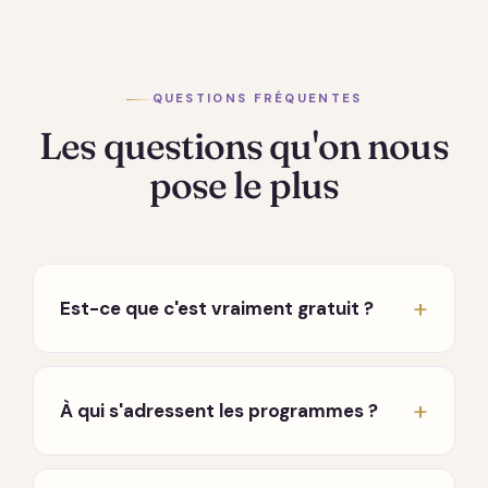
QUESTIONS FRÉQUENTES
Les questions qu'on nous
pose le plus
Est-ce que c'est vraiment gratuit ?
Oui, vraiment. Les conférences hebdomadaires
en direct sont entièrement gratuites, sans
À qui s'adressent les programmes ?
carte bancaire ni engagement. Seuls les
programmes approfondis sont payants, à
À toute personne en chemin, que vous
l'achat, sans abonnement qui tourne en fond.