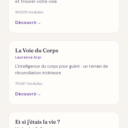
et trouver votre voie.
9h00
5 modules
Découvrir
→
ÉMOTIONS
La Voie du Corps
Laurence Arpi
L'intelligence du corps pour guérir : un terrain de
réconciliation intérieure.
7h06
7 modules
Découvrir
→
SPIRITUALITÉ
Et si j'étais la vie ?