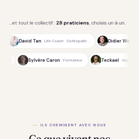
…et tout le collectif :
28 praticiens
, choisis un à un.
an
Didier Weiss
· Life Coach · Ostéopath…
· Guide spirituel de l
Sylvère Caron
 Fondateur du Laboratoi…
· Formateur
ILS CHEMINENT AVEC NOUS
Ce que vivent nos