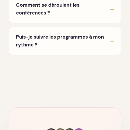
traversiez une période difficile, que vous
Comment se déroulent les
cherchiez à mieux vous connaître, ou que vous
conférences ?
souhaitiez approfondir une pratique. Aucun
prérequis.
En direct, chaque lundi et jeudi à 20h, en visio.
Un enseignant partage et répond à vos
Puis-je suivre les programmes à mon
questions. Vous recevez les invitations par
rythme ?
email dès votre inscription.
Oui. Tout est accessible à vie, sur ordinateur,
tablette et mobile. Vous avancez quand vous
voulez, où vous voulez.