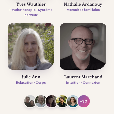
Yves Wauthier
Nathalie Ardanouy
Psychothérapie · Système
Mémoires familiales
nerveux
Julie Ann
Laurent Marchand
Relaxation · Corps
Intuition · Connexion
+30