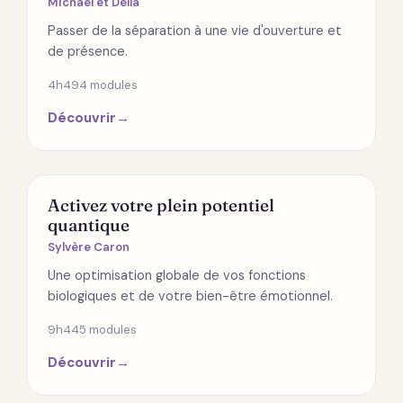
Michael et Della
Passer de la séparation à une vie d'ouverture et
de présence.
4h49
4 modules
Découvrir
→
SANTÉ
Activez votre plein potentiel
quantique
Sylvère Caron
Une optimisation globale de vos fonctions
biologiques et de votre bien-être émotionnel.
9h44
5 modules
Découvrir
→