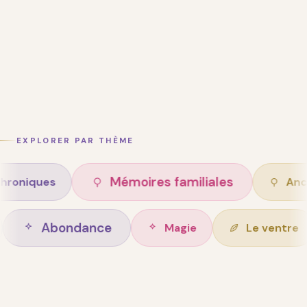
EXPLORER PAR THÈME
Mémoires familiales
s
Ancêtres
Abondance
n de vie
Magie
L