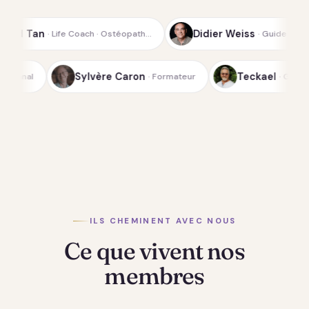
Didier Weiss
ach · Ostéopath…
· Guide spirituel de la…
ichterfeld
Sylvère Caron
· Médium-canal
· Formateur
ILS CHEMINENT AVEC NOUS
Ce que vivent nos
membres