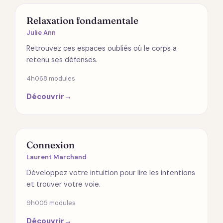
SPIRITUALITÉ
Relaxation fondamentale
Julie Ann
Retrouvez ces espaces oubliés où le corps a
retenu ses défenses.
4h06
8 modules
Découvrir
→
RELATIONS
Connexion
Laurent Marchand
Développez votre intuition pour lire les intentions
et trouver votre voie.
9h00
5 modules
Découvrir
→