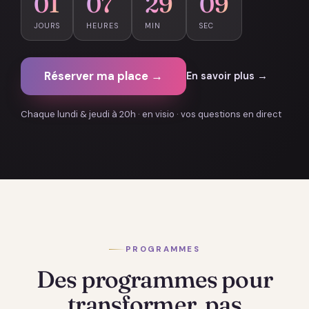
01
07
29
07
JOURS
HEURES
MIN
SEC
Réserver ma place →
En savoir plus →
Chaque lundi & jeudi à 20h · en visio · vos questions en direct
PROGRAMMES
Des programmes pour
transformer, pas