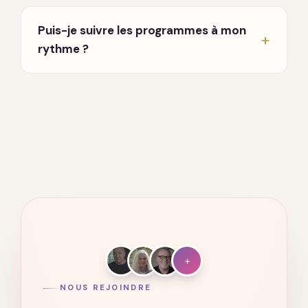
En direct, chaque lundi et jeudi à 20h, en visio.
Un enseignant partage et répond à vos
Puis-je suivre les programmes à mon
questions. Vous recevez les invitations par
rythme ?
email dès votre inscription.
Oui. Tout est accessible à vie, sur ordinateur,
tablette et mobile. Vous avancez quand vous
voulez, où vous voulez.
+
NOUS REJOINDRE