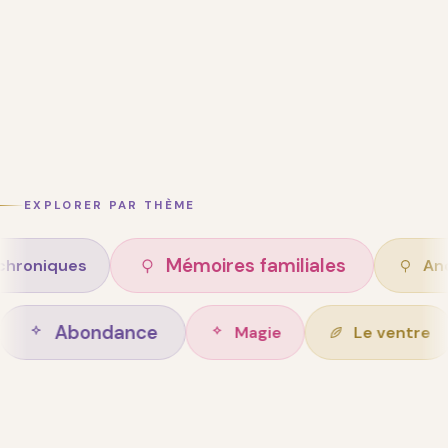
EXPLORER PAR THÈME
Mémoires familiales
es
Ancêtres
Abondance
 de vie
Magie
L