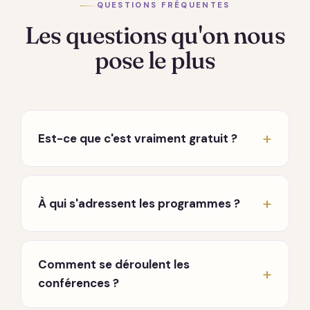
QUESTIONS FRÉQUENTES
Les questions qu'on nous
pose le plus
Est-ce que c'est vraiment gratuit ?
Oui, vraiment. Les conférences hebdomadaires
en direct sont entièrement gratuites, sans
À qui s'adressent les programmes ?
carte bancaire ni engagement. Seuls les
programmes approfondis sont payants, à
À toute personne en chemin, que vous
l'achat, sans abonnement qui tourne en fond.
traversiez une période difficile, que vous
Comment se déroulent les
cherchiez à mieux vous connaître, ou que vous
conférences ?
souhaitiez approfondir une pratique. Aucun
prérequis.