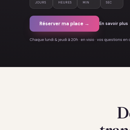
JOURS
HEURES
MIN
SEC
Réserver ma place →
En savoir plus
Chaque lundi & jeudi à 20h · en visio · vos questions en 
D
tran