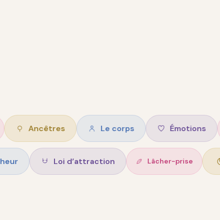
ncêtres
Le corps
Émotions
Int
Bonheur
Loi d’attraction
Lâcher-pr