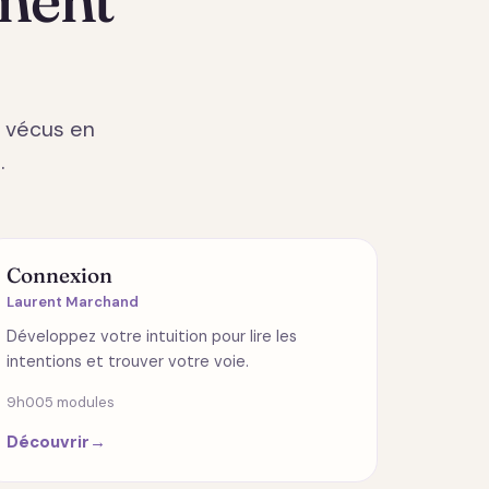
e vécus en
.
RELATIONS
Connexion
Laurent Marchand
Développez votre intuition pour lire les
intentions et trouver votre voie.
9h00
5 modules
Découvrir
→