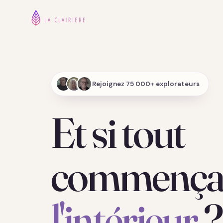
Rejoignez 75 000+ explorateurs
Et si tout
commençai
l'intérieur
?