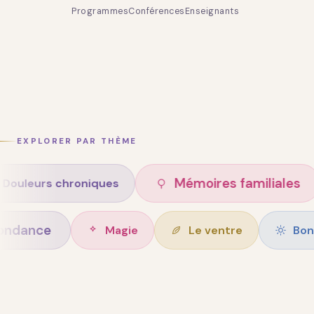
Programmes
Conférences
Enseignants
EXPLORER PAR THÈME
Mémoires familiales
s chroniques
A
Abondance
Magie
Le ventre