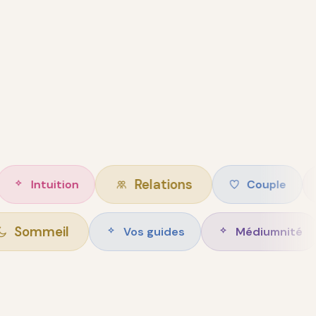
Relations
uition
Couple
Intim
Sommeil
Vos guides
Médi
ise