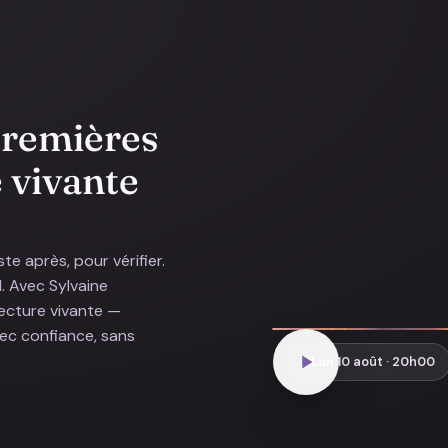
 premières
e vivante
te après, pour vérifier.
d. Avec Sylvaine
lecture vivante —
avec confiance, sans
Lun 10 août · 20h00