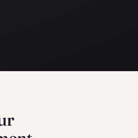
ur
ement