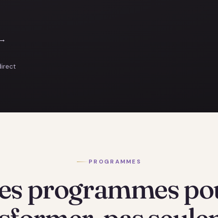
 →
direct
PROGRAMMES
es programmes po
sformer, pas seul