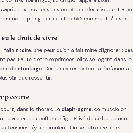
Le ventre, mal irrigué, se crispe ; apparaissent
capricieux. Les tensions émotionnelles s'ancrent alor
 comme un poing qui aurait oublié comment s'ouvrir.
eu le droit de vivre
l fallait taire, une peur qu'on a fait mine d'ignorer : ces
t pas. Faute d'être exprimées, elles se logent dans le
 zone de
stockage
. Certaines remontent à l'enfance, à
lus sûr que ressentir.
rop courte
 court, dans le thorax. Le
diaphragme
, ce muscle en
ntre à chaque souffle, se fige. Privé de ce bercement,
les tensions s'y accumulent. On se retrouve alors