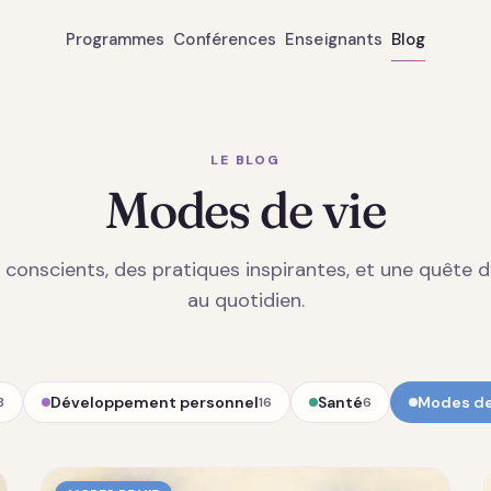
Programmes
Conférences
Enseignants
Blog
LE BLOG
Modes de vie
 conscients, des pratiques inspirantes, et une quête 
au quotidien.
Développement personnel
Santé
Modes de
8
16
6