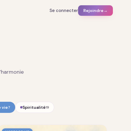
Se connecter
Rejoindre
→
d’harmonie
 vie
Spiritualité
7
19