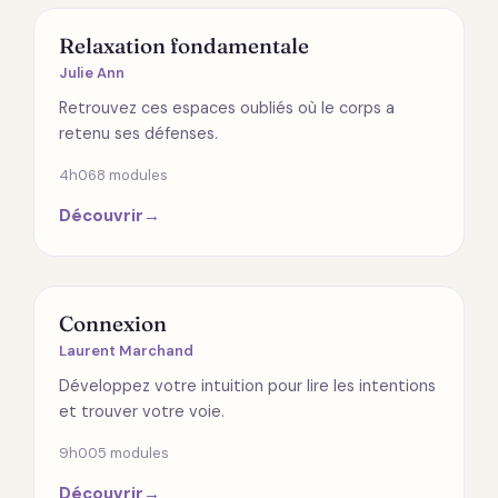
SPIRITUALITÉ
Relaxation fondamentale
Julie Ann
Retrouvez ces espaces oubliés où le corps a
retenu ses défenses.
4h06
8 modules
Découvrir
→
RELATIONS
Connexion
Laurent Marchand
Développez votre intuition pour lire les intentions
et trouver votre voie.
9h00
5 modules
Découvrir
→