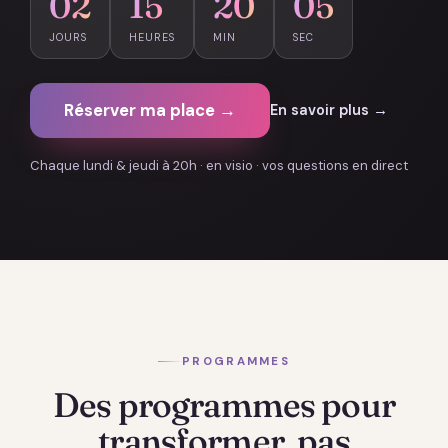
02
15
20
03
JOURS
HEURES
MIN
SEC
Réserver ma place →
En savoir plus →
Chaque lundi & jeudi à 20h · en visio · vos questions en direct
PROGRAMMES
Des programmes pour
transformer, pas