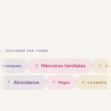
EXPLORER PAR THÈME
Mémoires familiales
s
Ancêtres
Abondance
n de vie
Magie
L