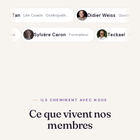
Didier Weiss
E
ch · Ostéopath…
· Guide spirituel de la…
Lichterfeld
Sylvère Caron
· Médium-canal
· Formateur
ILS CHEMINENT AVEC NOUS
Ce que vivent nos
membres