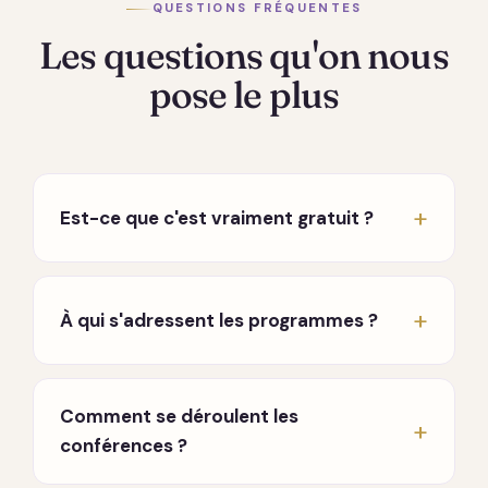
QUESTIONS FRÉQUENTES
Les questions qu'on nous
pose le plus
Est-ce que c'est vraiment gratuit ?
Oui, vraiment. Les conférences hebdomadaires
en direct sont entièrement gratuites, sans
À qui s'adressent les programmes ?
carte bancaire ni engagement. Seuls les
programmes approfondis sont payants, à
À toute personne en chemin, que vous
l'achat, sans abonnement qui tourne en fond.
traversiez une période difficile, que vous
Comment se déroulent les
cherchiez à mieux vous connaître, ou que vous
conférences ?
souhaitiez approfondir une pratique. Aucun
prérequis.