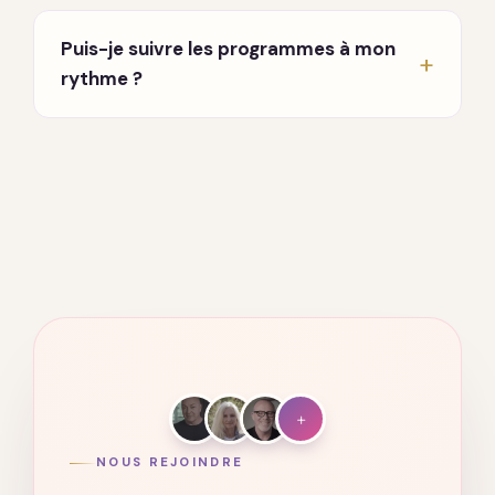
En direct, chaque lundi et jeudi à 20h, en visio.
Un enseignant partage et répond à vos
Puis-je suivre les programmes à mon
questions. Vous recevez les invitations par
rythme ?
email dès votre inscription.
Oui. Tout est accessible à vie, sur ordinateur,
tablette et mobile. Vous avancez quand vous
voulez, où vous voulez.
+
NOUS REJOINDRE