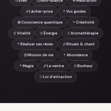
Éveil
Non-dualité
Méditation
Lâcher-prise
Vos guides
Conscience quantique
Créativité
Vitalité
Énergie
Aromathérapie
Réaliser ses rêves
Rituels & chant
Mission de vie
Abondance
Magie
Le ventre
Bonheur
Loi d’attraction