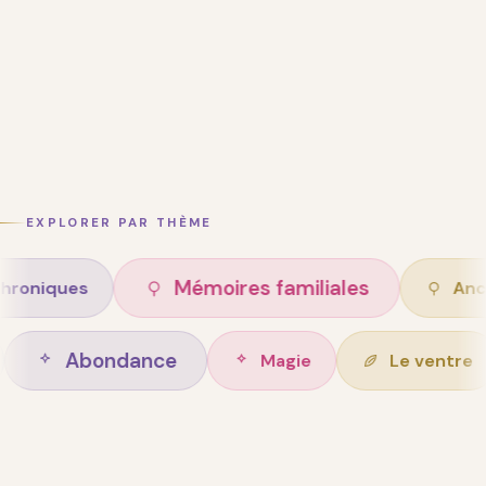
EXPLORER PAR THÈME
Mémoires familiales
s
Ancêtres
Abondance
n de vie
Magie
L