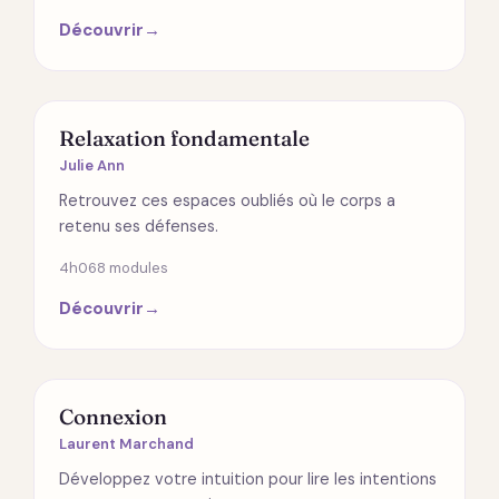
Découvrir
→
SPIRITUALITÉ
Relaxation fondamentale
Julie Ann
Retrouvez ces espaces oubliés où le corps a
retenu ses défenses.
4h06
8 modules
Découvrir
→
RELATIONS
Connexion
Laurent Marchand
Développez votre intuition pour lire les intentions