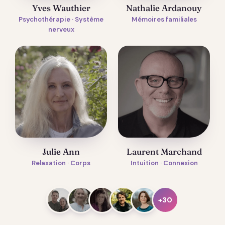
Yves Wauthier
Nathalie Ardanouy
Psychothérapie · Système
Mémoires familiales
nerveux
Julie Ann
Laurent Marchand
Relaxation · Corps
Intuition · Connexion
+30