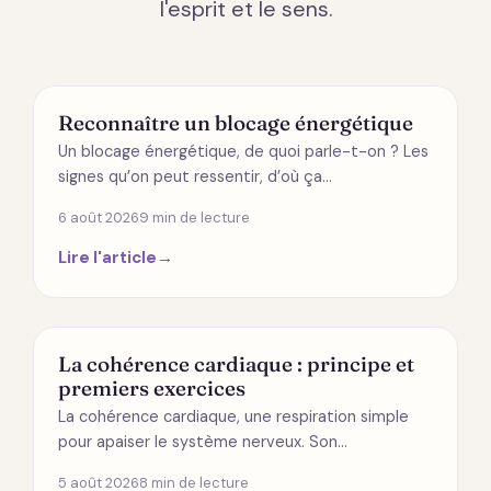
l'esprit et le sens.
ÉNERGÉTIQUE
Reconnaître un blocage énergétique
Un blocage énergétique, de quoi parle-t-on ? Les
signes qu’on peut ressentir, d’où ça…
6 août 2026
9 min de lecture
Lire l'article
→
SANTÉ
La cohérence cardiaque : principe et
premiers exercices
La cohérence cardiaque, une respiration simple
pour apaiser le système nerveux. Son…
5 août 2026
8 min de lecture