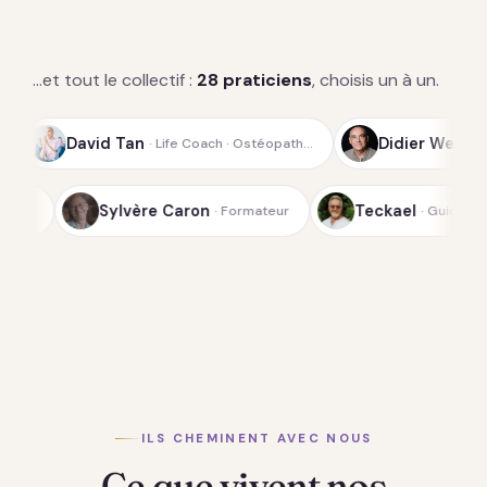
…et tout le collectif :
28 praticiens
, choisis un à un.
Tan
Didier Weiss
· Life Coach · Ostéopath…
· Guide spirituel de 
Sylvère Caron
 Fondateur du Laboratoi…
· Formateur
ILS CHEMINENT AVEC NOUS
Ce que vivent nos