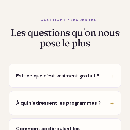
QUESTIONS FRÉQUENTES
Les questions qu'on nous
pose le plus
Est-ce que c'est vraiment gratuit ?
Oui, vraiment. Les conférences hebdomadaires
en direct sont entièrement gratuites, sans
À qui s'adressent les programmes ?
carte bancaire ni engagement. Seuls les
programmes approfondis sont payants, à
À toute personne en chemin, que vous
l'achat, sans abonnement qui tourne en fond.
traversiez une période difficile, que vous
Comment se déroulent les