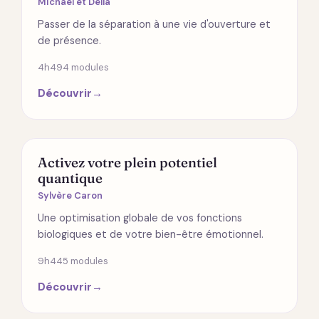
Michael et Della
Passer de la séparation à une vie d'ouverture et
de présence.
4h49
4 modules
Découvrir
→
SANTÉ
Activez votre plein potentiel
quantique
Sylvère Caron
Une optimisation globale de vos fonctions
biologiques et de votre bien-être émotionnel.
9h44
5 modules
Découvrir
→