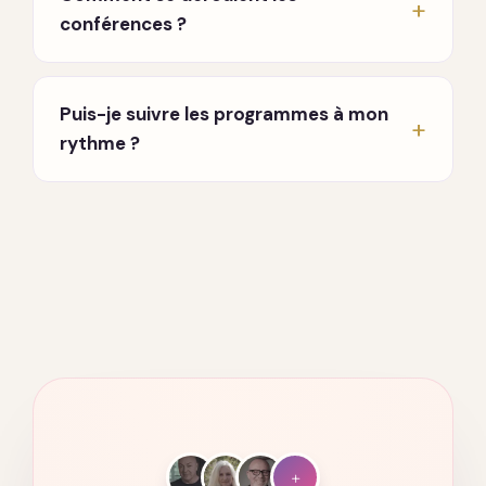
cherchiez à mieux vous connaître, ou que vous
conférences ?
souhaitiez approfondir une pratique. Aucun
prérequis.
En direct, chaque lundi et jeudi à 20h, en visio.
Un enseignant partage et répond à vos
Puis-je suivre les programmes à mon
questions. Vous recevez les invitations par
rythme ?
email dès votre inscription.
Oui. Tout est accessible à vie, sur ordinateur,
tablette et mobile. Vous avancez quand vous
voulez, où vous voulez.
+