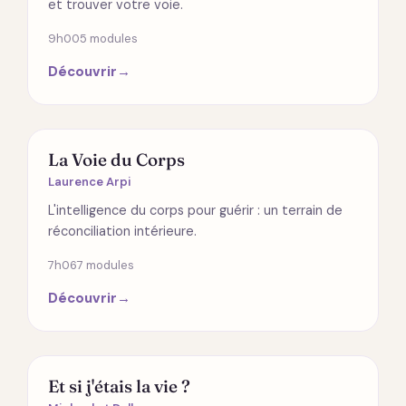
et trouver votre voie.
9h00
5 modules
Découvrir
→
ÉMOTIONS
La Voie du Corps
Laurence Arpi
L'intelligence du corps pour guérir : un terrain de
réconciliation intérieure.
7h06
7 modules
Découvrir
→
SPIRITUALITÉ
Et si j'étais la vie ?