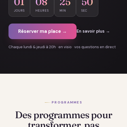
01
08
25
49
JOURS
HEURES
MIN
SEC
Réserver ma place →
En savoir plus →
Chaque lundi & jeudi à 20h · en visio · vos questions en direct
PROGRAMMES
Des programmes pour
transformer, pas