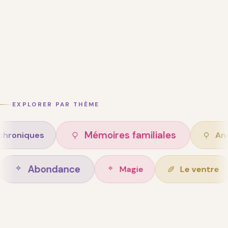
EXPLORER PAR THÈME
Mémoires familiales
s
Ancêtres
Abondance
n de vie
Magie
L