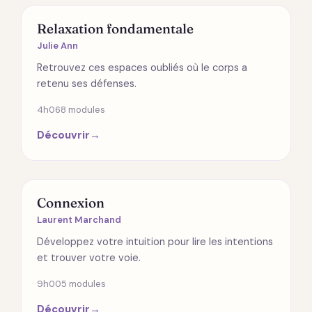
SPIRITUALITÉ
Relaxation fondamentale
Julie Ann
Retrouvez ces espaces oubliés où le corps a
retenu ses défenses.
4h06
8 modules
Découvrir
→
RELATIONS
Connexion
Laurent Marchand
Développez votre intuition pour lire les intentions
et trouver votre voie.
9h00
5 modules
Découvrir
→