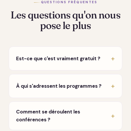
QUESTIONS FRÉQUENTES
Les questions qu'on nous
pose le plus
Est-ce que c'est vraiment gratuit ?
Oui, vraiment. Les conférences hebdomadaires
en direct sont entièrement gratuites, sans
À qui s'adressent les programmes ?
carte bancaire ni engagement. Seuls les
programmes approfondis sont payants, à
À toute personne en chemin, que vous
l'achat, sans abonnement qui tourne en fond.
traversiez une période difficile, que vous
Comment se déroulent les
cherchiez à mieux vous connaître, ou que vous
conférences ?
souhaitiez approfondir une pratique. Aucun
prérequis.