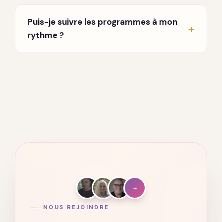
En direct, chaque lundi et jeudi à 20h, en visio.
Un enseignant partage et répond à vos
Puis-je suivre les programmes à mon
questions. Vous recevez les invitations par
rythme ?
email dès votre inscription.
Oui. Tout est accessible à vie, sur ordinateur,
tablette et mobile. Vous avancez quand vous
voulez, où vous voulez.
+
NOUS REJOINDRE