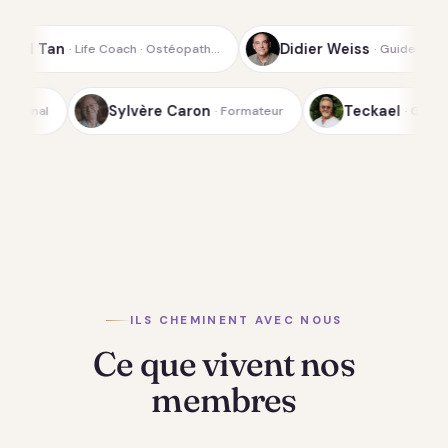
Didier Weiss
E
ch · Ostéopath…
· Guide spirituel de la…
Lichterfeld
Sylvère Caron
· Médium-canal
· Formateur
ILS CHEMINENT AVEC NOUS
Ce que vivent nos
membres