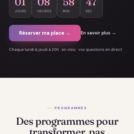
01
08
58
46
JOURS
HEURES
MIN
SEC
Réserver ma place →
En savoir plus →
Chaque lundi & jeudi à 20h · en visio · vos questions en direct
PROGRAMMES
Des programmes pour
transformer, pas