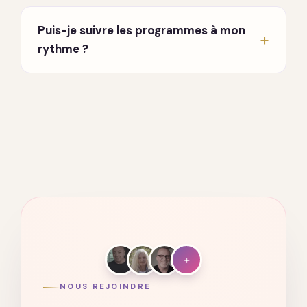
En direct, chaque lundi et jeudi à 20h, en visio.
Un enseignant partage et répond à vos
Puis-je suivre les programmes à mon
questions. Vous recevez les invitations par
rythme ?
email dès votre inscription.
Oui. Tout est accessible à vie, sur ordinateur,
tablette et mobile. Vous avancez quand vous
voulez, où vous voulez.
+
NOUS REJOINDRE