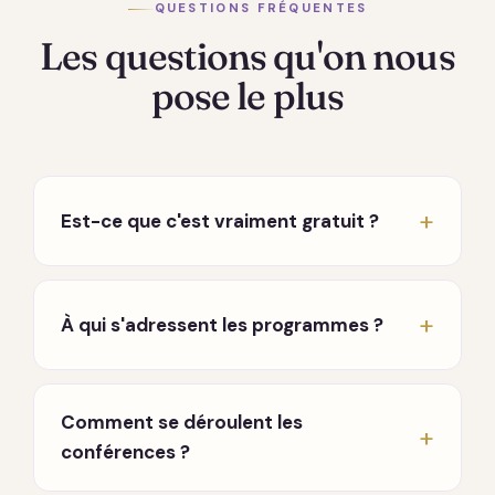
QUESTIONS FRÉQUENTES
Les questions qu'on nous
pose le plus
Est-ce que c'est vraiment gratuit ?
Oui, vraiment. Les conférences hebdomadaires
en direct sont entièrement gratuites, sans
À qui s'adressent les programmes ?
carte bancaire ni engagement. Seuls les
programmes approfondis sont payants, à
À toute personne en chemin, que vous
l'achat, sans abonnement qui tourne en fond.
traversiez une période difficile, que vous
Comment se déroulent les
cherchiez à mieux vous connaître, ou que vous
conférences ?
souhaitiez approfondir une pratique. Aucun
prérequis.