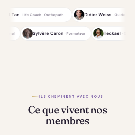
Didier Weiss
oach · Ostéopath…
· Guide spirituel de la…
ichterfeld
Sylvère Caron
· Médium-canal
· Formateur
ILS CHEMINENT AVEC NOUS
Ce que vivent nos
membres