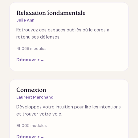
SPIRITUALITÉ
Relaxation fondamentale
Julie Ann
Retrouvez ces espaces oubliés où le corps a
retenu ses défenses.
4h06
8 modules
Découvrir
→
RELATIONS
Connexion
Laurent Marchand
Développez votre intuition pour lire les intentions
et trouver votre voie.
9h00
5 modules
Découvrir
→