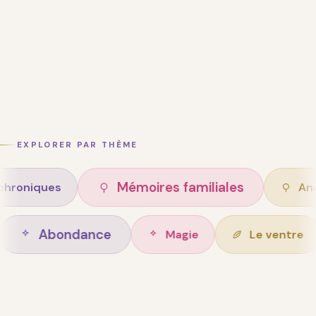
EXPLORER PAR THÈME
Mémoires familiales
es
Ancêtres
Abondance
 de vie
Magie
L