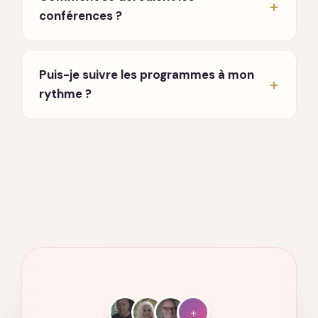
cherchiez à mieux vous connaître, ou que vous
conférences ?
souhaitiez approfondir une pratique. Aucun
prérequis.
En direct, chaque lundi et jeudi à 20h, en visio.
Un enseignant partage et répond à vos
Puis-je suivre les programmes à mon
questions. Vous recevez les invitations par
rythme ?
email dès votre inscription.
Oui. Tout est accessible à vie, sur ordinateur,
tablette et mobile. Vous avancez quand vous
voulez, où vous voulez.
+