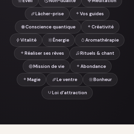
Éveil
Non-dualité
Méditation
Lâcher-prise
Vos guides
Conscience quantique
Créativité
Vitalité
Énergie
Aromathérapie
Réaliser ses rêves
Rituels & chant
Mission de vie
Abondance
Magie
Le ventre
Bonheur
Loi d’attraction