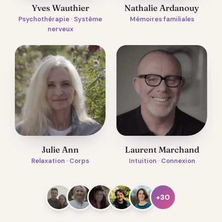
Yves Wauthier
Nathalie Ardanouy
Psychothérapie · Système
Mémoires familiales
nerveux
Julie Ann
Laurent Marchand
Relaxation · Corps
Intuition · Connexion
+30