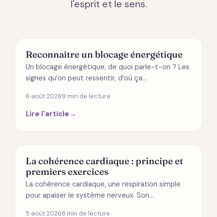
l'esprit et le sens.
ÉNERGÉTIQUE
Reconnaître un blocage énergétique
Un blocage énergétique, de quoi parle-t-on ? Les
signes qu’on peut ressentir, d’où ça…
6 août 2026
9 min de lecture
Lire l'article
→
SANTÉ
La cohérence cardiaque : principe et
premiers exercices
La cohérence cardiaque, une respiration simple
pour apaiser le système nerveux. Son…
5 août 2026
8 min de lecture