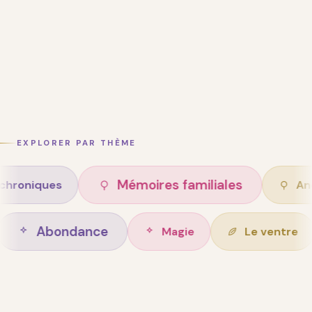
EXPLORER PAR THÈME
Mémoires familiales
es
Ancêtres
Abondance
 de vie
Magie
L