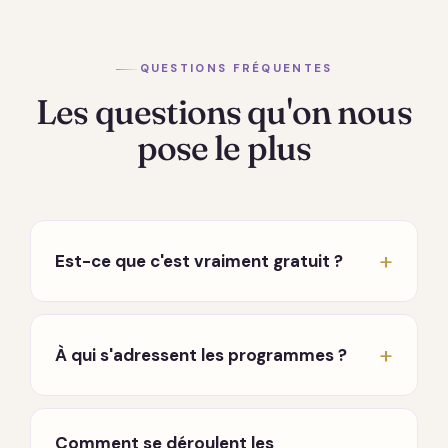
QUESTIONS FRÉQUENTES
Les questions qu'on nous
pose le plus
Est-ce que c'est vraiment gratuit ?
Oui, vraiment. Les conférences hebdomadaires
en direct sont entièrement gratuites, sans
À qui s'adressent les programmes ?
carte bancaire ni engagement. Seuls les
programmes approfondis sont payants, à
À toute personne en chemin, que vous
l'achat, sans abonnement qui tourne en fond.
traversiez une période difficile, que vous
Comment se déroulent les