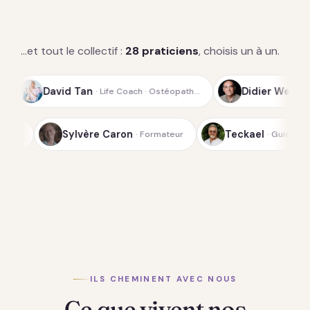
…et tout le collectif :
28 praticiens
, choisis un à un.
an
Didier Weiss
· Life Coach · Ostéopath…
· Guide spirituel de l
Sylvère Caron
· Fondateur du Laboratoi…
· Formateur
ILS CHEMINENT AVEC NOUS
Ce que vivent nos