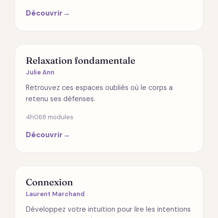
Découvrir
→
SPIRITUALITÉ
Relaxation fondamentale
Julie Ann
Retrouvez ces espaces oubliés où le corps a
retenu ses défenses.
4h06
8 modules
Découvrir
→
RELATIONS
Connexion
Laurent Marchand
Développez votre intuition pour lire les intentions