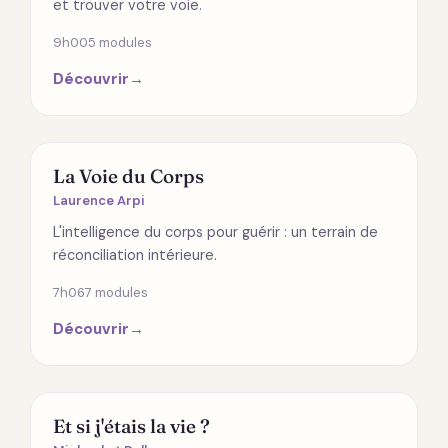
et trouver votre voie.
9h00
5 modules
Découvrir
→
ÉMOTIONS
La Voie du Corps
Laurence Arpi
L'intelligence du corps pour guérir : un terrain de
réconciliation intérieure.
7h06
7 modules
Découvrir
→
SPIRITUALITÉ
Et si j'étais la vie ?