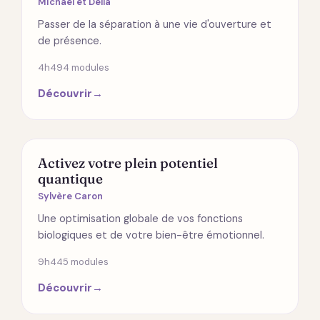
Michael et Della
Passer de la séparation à une vie d'ouverture et
de présence.
4h49
4 modules
Découvrir
→
SANTÉ
Activez votre plein potentiel
quantique
Sylvère Caron
Une optimisation globale de vos fonctions
biologiques et de votre bien-être émotionnel.
9h44
5 modules
Découvrir
→