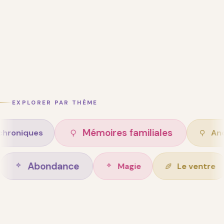
EXPLORER PAR THÈME
Mémoires familiales
s
Ancêtres
Abondance
n de vie
Magie
L