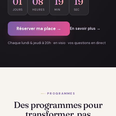
01
08
19
18
JOURS
HEURES
MIN
SEC
Réserver ma place →
En savoir plus →
Chaque lundi & jeudi à 20h · en visio · vos questions en direct
PROGRAMMES
Des programmes pour
transformer, pas