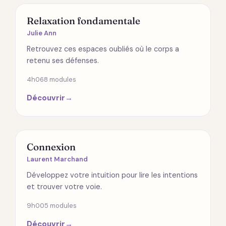
SPIRITUALITÉ
Relaxation fondamentale
Julie Ann
Retrouvez ces espaces oubliés où le corps a
retenu ses défenses.
4h06
8 modules
Découvrir
→
RELATIONS
Connexion
Laurent Marchand
Développez votre intuition pour lire les intentions
et trouver votre voie.
9h00
5 modules
Découvrir
→