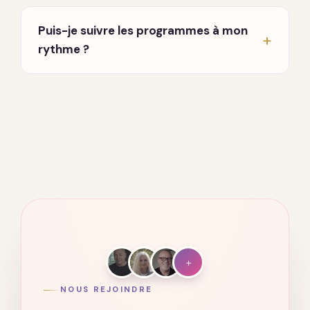
En direct, chaque lundi et jeudi à 20h, en visio.
Un enseignant partage et répond à vos
Puis-je suivre les programmes à mon
questions. Vous recevez les invitations par
rythme ?
email dès votre inscription.
Oui. Tout est accessible à vie, sur ordinateur,
tablette et mobile. Vous avancez quand vous
voulez, où vous voulez.
+
NOUS REJOINDRE