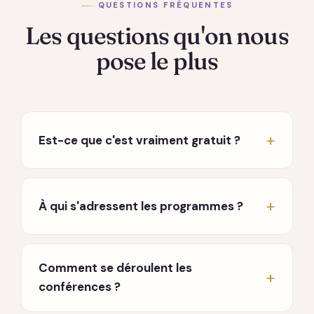
QUESTIONS FRÉQUENTES
Les questions qu'on nous
pose le plus
Est-ce que c'est vraiment gratuit ?
Oui, vraiment. Les conférences hebdomadaires
en direct sont entièrement gratuites, sans
À qui s'adressent les programmes ?
carte bancaire ni engagement. Seuls les
programmes approfondis sont payants, à
À toute personne en chemin, que vous
l'achat, sans abonnement qui tourne en fond.
traversiez une période difficile, que vous
Comment se déroulent les
cherchiez à mieux vous connaître, ou que vous
conférences ?
souhaitiez approfondir une pratique. Aucun
prérequis.