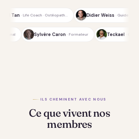
Didier Weiss
E
ch · Ostéopath…
· Guide spirituel de la…
Lichterfeld
Sylvère Caron
· Médium-canal
· Formateur
ILS CHEMINENT AVEC NOUS
Ce que vivent nos
membres