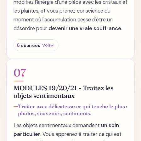
modifiez l'énergie d'une pièce avec les cristaux et
les plantes, et vous prenez conscience du
moment où l'accumulation cesse d'être un
désordre pour
devenir une vraie souffrance
.
6
séances
Voir
Sachez détecter les charges positives et
négatives
07
Meubles et tapis, comment les agencer ?
MODULES 19/20/21 - Traitez les
Votre pièce de vie en dit long sur vous
objets sentimentaux
Modifiez l'énergie avec les cristaux
Traiter avec délicatesse ce qui touche le plus :
Saviez-vous que les plantes sont
photos, souvenirs, sentiments.
conscientes ?
Les objets sentimentaux demandent
un soin
L'accumulation compulsive peut devenir une
véritable pathologie
particulier
. Vous apprenez à traiter ce qui est