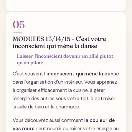
Depuis combien de temps vous battez-vous
avec le fouillis ?
05
Savez-vous à quoi cela vous sert de ne pas
ranger ?
MODULES 13/14/15 - C'est votre
inconscient qui mène la danse
Il y a un bénéfice secondaire à vivre dans le
chaos
Laisser l'inconscient devenir un allié plutôt
Comment ranger efficacement vos papiers
qu'un pilote.
?
C'est souvent
l'inconscient qui mène la danse
Apprenez à vous connaître en mettant le
dans l'organisation d'un intérieur. Vous apprenez
nez dans vos revues
à organiser efficacement la cuisine, à gérer
Pourquoi c'est si difficile de se débarrasser
l'énergie des autres sous votre toit, à optimiser
de certains livres
la salle de bain et la pharmacie.
Vous découvrez aussi comment
la couleur de
vos murs
peut nourrir ou miner votre énergie au