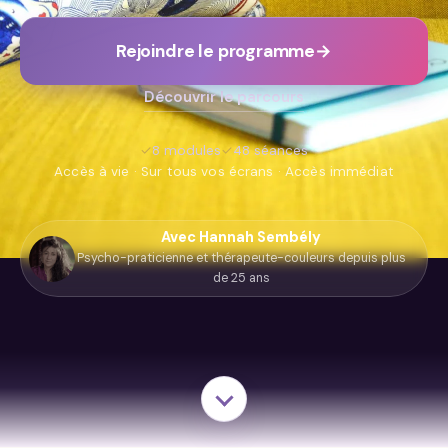
Rejoindre le programme
→
Découvrir le parcours
✓
8 modules
✓
48 séances
Accès à vie · Sur tous vos écrans · Accès immédiat
Avec Hannah Sembély
Psycho-praticienne et thérapeute-couleurs depuis plus
de 25 ans