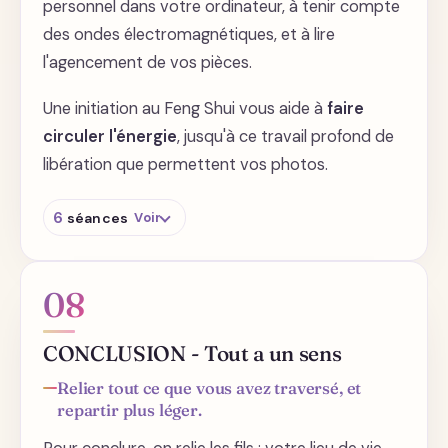
personnel dans votre ordinateur, à tenir compte
des ondes électromagnétiques, et à lire
l'agencement de vos pièces.
Une initiation au Feng Shui vous aide à
faire
circuler l'énergie
, jusqu'à ce travail profond de
libération que permettent vos photos.
6
séances
Voir
Tout ce qui est personnel dans votre
ordinateur a besoin d'un traitement
08
particulier
L'énergie chute si vous ne prêtez pas
CONCLUSION - Tout a un sens
attention aux ondes électromagnétiques
Relier tout ce que vous avez traversé, et
L'agencement des différentes pièces dans
repartir plus léger.
la maison a un sens à décrypter