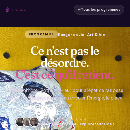
←
Tous les programmes
Ranger sa vie · Art & Vie
PROGRAMME
Ce n'est pas le
désordre.
C'est ce qu'il retient.
Désencombrer votre intérieur pour alléger ce qui pèse
en vous, et laisser à nouveau circuler l'énergie, la place
et l'élan.
★★★★★
Rejoint par 75 000+ explorateur·rice·s