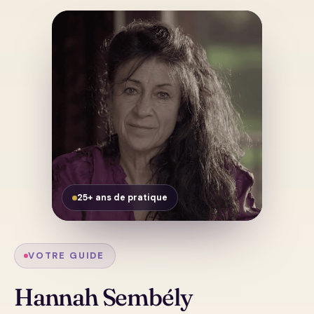
Ranger sa maison passe par un tri
inexorable
Choisir vos objets revient à choisir votre vie
Comment réduire l'anxiété par le
désencombrement
Enlever du poids dans la maison revient à
retirer du poids sur son corps
25+ ans de pratique
VOTRE GUIDE
Hannah Sembély