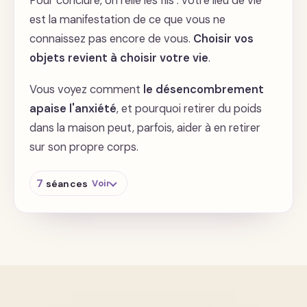
Pour conclure, on relie les fils : votre lieu de vie
B. A. BA du Feng Shui pour mieux faire
circuler l'énergie
est la manifestation de ce que vous ne
Changer la place de vos objets peut
connaissez pas encore de vous.
Choisir vos
modifier les domaines importants de votre
objets revient à choisir votre vie
.
vie
Faites un travail profond de libération grâce
Vous voyez comment
le désencombrement
à vos photos
apaise l'anxiété
, et pourquoi retirer du poids
dans la maison peut, parfois, aider à en retirer
sur son propre corps.
7
séances
Voir
Votre lieu de vie est la manifestation de
tout ce que vous ne connaissez pas de vous
Votre nouvelle ligne de vie se cache dans
votre maison
Votre inconscient est matérialisé dans votre
lieu de vie