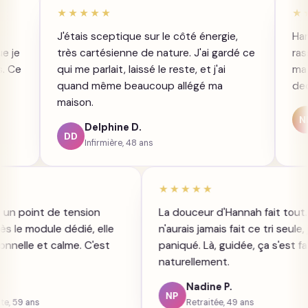
★★★★★
★★★★★
J'étais sceptique sur le côté énergie,
Hannah ne jug
très cartésienne de nature. J'ai gardé ce
rassure. J'ai
qui me parlait, laissé le reste, et j'ai
ma mère sans
quand même beaucoup allégé ma
dedans.
maison.
Nordin
NH
Delphine D.
Membre 
DD
Infirmière, 48 ans
★★
★★★★★
ine était un point de tension
La douceur d'Hannah f
nt. Après le module dédié, elle
n'aurais jamais fait ce t
in fonctionnelle et calme. C'est
paniqué. Là, guidée, ç
t.
naturellement.
erge D.
Nadine P.
NP
ommerçante, 59 ans
Retraitée, 49 ans