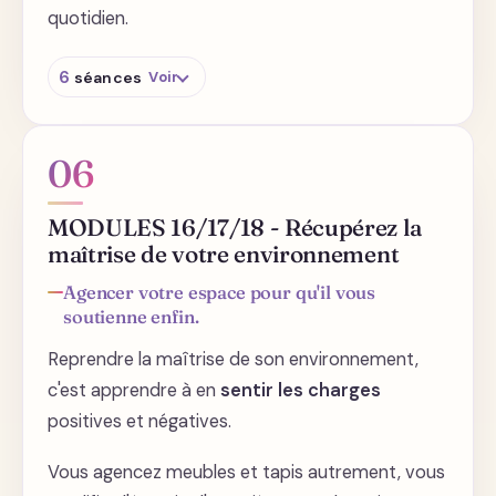
quotidien.
6
séances
Voir
Comment organiser efficacement votre
cuisine ?
06
Que faire avec l'énergie des autres sous son
toit ?
MODULES 16/17/18 - Récupérez la
maîtrise de votre environnement
Faites une incursion dans votre inconscient
pour en faire un allié
Agencer votre espace pour qu'il vous
Pharmacie et salle de bain, comment
soutienne enfin.
optimiser l'espace ?
Reprendre la maîtrise de son environnement,
Les dessous du désencombrement
c'est apprendre à en
sentir les charges
La couleur de vos murs booste ou mine
positives et négatives.
votre énergie
Vous agencez meubles et tapis autrement, vous