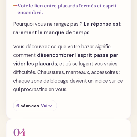
Savez-vous remercier vos vêtements ?
Voir le lien entre placards fermés et esprit
encombré.
De quoi cherchez-vous à vous débarrasser
en les enfermant à la cave ?
Pourquoi vous ne rangez pas ?
La réponse est
rarement le manque de temps
.
Vous découvrez ce que votre bazar signifie,
comment
désencombrer l'esprit passe par
vider les placards
, et où se logent vos vraies
difficultés. Chaussures, manteaux, accessoires :
chaque zone de blocage devient un indice sur ce
qui procrastine en vous.
6
séances
Voir
Pourquoi vous ne vouliez pas ranger ?
04
Désencombrer votre esprit passe par vider