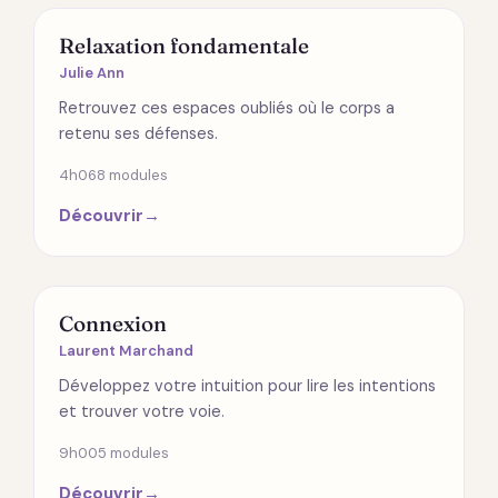
SPIRITUALITÉ
Relaxation fondamentale
Julie Ann
Retrouvez ces espaces oubliés où le corps a
retenu ses défenses.
4h06
8 modules
Découvrir
→
RELATIONS
Connexion
Laurent Marchand
Développez votre intuition pour lire les intentions
et trouver votre voie.
9h00
5 modules
Découvrir
→