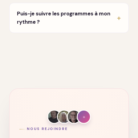
En direct, chaque lundi et jeudi à 20h, en visio.
Un enseignant partage et répond à vos
Puis-je suivre les programmes à mon
questions. Vous recevez les invitations par
rythme ?
email dès votre inscription.
Oui. Tout est accessible à vie, sur ordinateur,
tablette et mobile. Vous avancez quand vous
voulez, où vous voulez.
+
NOUS REJOINDRE