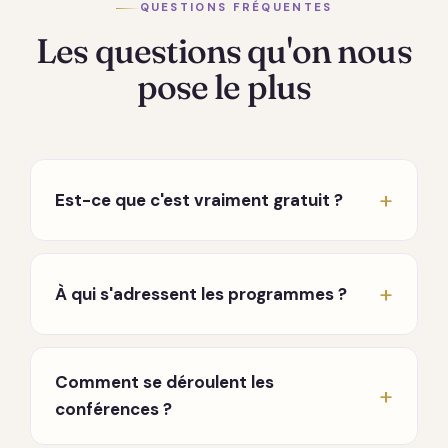
QUESTIONS FRÉQUENTES
Les questions qu'on nous
pose le plus
Est-ce que c'est vraiment gratuit ?
Oui, vraiment. Les conférences hebdomadaires
en direct sont entièrement gratuites, sans
À qui s'adressent les programmes ?
carte bancaire ni engagement. Seuls les
programmes approfondis sont payants, à
À toute personne en chemin, que vous
l'achat, sans abonnement qui tourne en fond.
traversiez une période difficile, que vous
Comment se déroulent les
cherchiez à mieux vous connaître, ou que vous
conférences ?
souhaitiez approfondir une pratique. Aucun
prérequis.