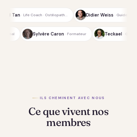
Didier Weiss
oach · Ostéopath…
· Guide spirituel de la…
ichterfeld
Sylvère Caron
· Médium-canal
· Formateur
ILS CHEMINENT AVEC NOUS
Ce que vivent nos
membres