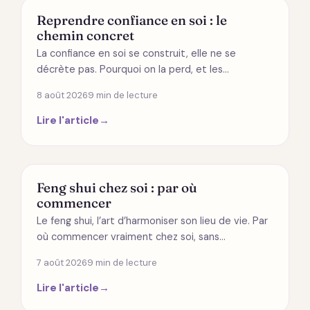
DÉVELOPPEMENT PERSONNEL
Reprendre confiance en soi : le
chemin concret
La confiance en soi se construit, elle ne se
décrète pas. Pourquoi on la perd, et les…
8 août 2026
9 min de lecture
Lire l'article
→
MODES DE VIE
Feng shui chez soi : par où
commencer
Le feng shui, l’art d’harmoniser son lieu de vie. Par
où commencer vraiment chez soi, sans…
7 août 2026
9 min de lecture
Lire l'article
→