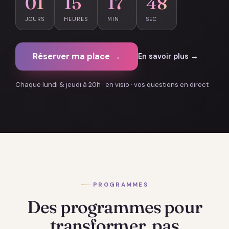
01
15
17
47
JOURS
HEURES
MIN
SEC
Réserver ma place →
En savoir plus →
Chaque lundi & jeudi à 20h · en visio · vos questions en direct
PROGRAMMES
Des programmes pour
transformer, pas