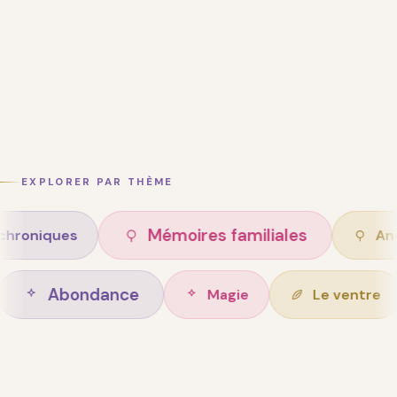
EXPLORER PAR THÈME
Mémoires familiales
es
Ancêtres
Abondance
 de vie
Magie
Le