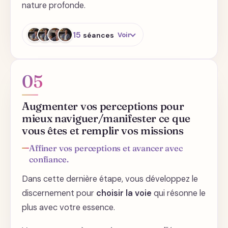
nature profonde.
Se ressourcer - prendre soin de
son corps
15
séances
Voir
Connectez-vous avec votre projet
Le manque d'amour
05
Invitez des hautes fréquences
autour de vous - intro
Les différents blocages et les
Augmenter vos perceptions pour
méthodes de libération
Invitez des hautes fréquences
mieux naviguer/manifester ce que
autour de vous - Sandalphon
vous êtes et remplir vos missions
Les différents blocages - les
croyances limitantes
Invitez des hautes fréquences
Affiner vos perceptions et avancer avec
autour de vous - guide spirituel
confiance.
Les différents blocages - les
Dans cette dernière étape, vous développez le
blocages énergétiques
Invitez des hautes fréquences
autour de vous - Hildegarde
discernement pour
choisir la voie
qui résonne le
Introduction aux pratiques de
plus avec votre essence.
libération