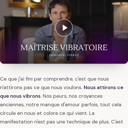
Ce que j'ai fini par comprendre, c'est que nous
n'attirons pas ce que nous voulons.
Nous attirons ce
que nous vibrons
. Nos peurs, nos croyances
anciennes, notre manque d'amour parfois, tout cela
circule en nous et colore ce qui vient. La
manifestation n'est pas une technique de plus. C'est