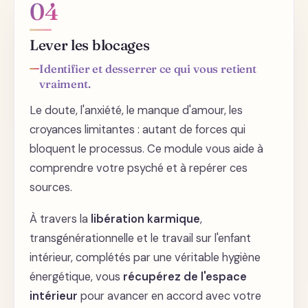
04
Pratique 1
Nettoyage énergétique - les 4
Lever les blocages
éléments
Identifier et desserrer ce qui vous retient
Pratique 2
vraiment.
Nettoyage énergétique - le son et
la sauge
Le doute, l'anxiété, le manque d'amour, les
L'importance de votre vibration
quotidienne : De quoi vous
croyances limitantes : autant de forces qui
Se ressourcer
nourrissez-vous ? L'importance
bloquent le processus. Ce module vous aide à
des routines
comprendre votre psyché et à repérer ces
Se ressourcer - les lieux à haute
Le chemin est aussi important que
sources.
vibration
le résultat
À travers la
libération karmique
,
Se ressourcer - votre bulle, un
transgénérationnelle et le travail sur l'enfant
espace privilégié chez vous
Les limites
intérieur, complétés par une véritable hygiène
Se ressourcer - la relation aux
énergétique, vous
récupérez de l'espace
autres
intérieur
pour avancer en accord avec votre