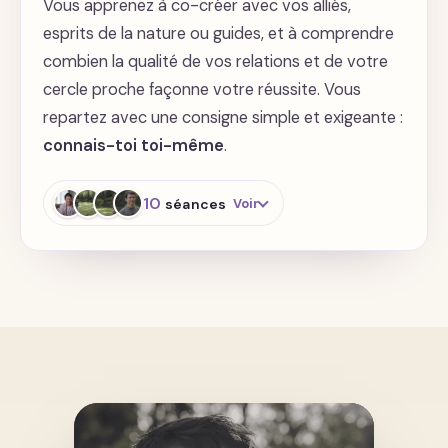
Vous apprenez à co-créer avec vos alliés,
Pratique de libération karmique
esprits de la nature ou guides, et à comprendre
combien la qualité de vos relations et de votre
cercle proche façonne votre réussite. Vous
Pratique de libération
transgénérationnelle
repartez avec une consigne simple et exigeante :
connais-toi toi-même
.
Pratique de libération de l'enfant
intérieur
10
séances
Voir
Pratique de libération de l'enfant
intérieur 2
Travailler votre discernement
Hygiène énergétique
Co-créer avec des alliés - les
esprits de la nature
Hygiène énergétique - nettoyage
des projections
Co-créer avec des alliés - Deva
Hygiène énergétique - protocole