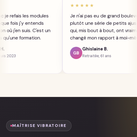
★★★
★★★★★
à vie, donc je refais les modules
Je n'ai pas eu de gr
isons. Chaque fois j'y entends
plutôt une série de 
hose, selon où j'en suis. C'est un
qui, mis bout à bout,
non plus qu'une formation.
changé mon rapport 
Stéphane H.
Ghislaine B.
GB
embre depuis 2023
Retraitée, 61 ans
MAÎTRISE VIBRATOIRE