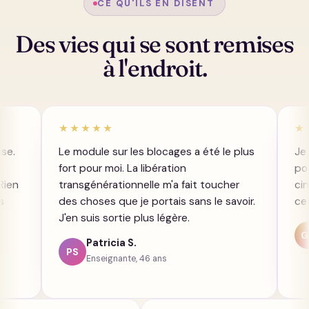
CE QU'ILS EN DISENT
Des vies qui se sont remises
à l'endroit.
★★★★★
★★★★★
Le module sur les blocages a été le plus
Je cherchais
fort pour moi. La libération
positive. Ici i
transgénérationnelle m'a fait toucher
cinq étapes, 
des choses que je portais sans le savoir.
ce qui m'a pe
J'en suis sortie plus légère.
Gilles V
GV
Patricia S.
Comptabl
PS
Enseignante, 46 ans