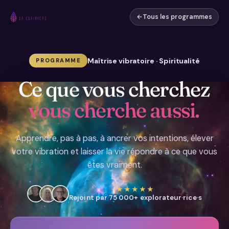
←
Tous les programmes
Maîtrise vibratoire · Spiritualité
PROGRAMME
Ce que vous cherchez
vous cherche aussi.
Apprendre, pas à pas, à ancrer vos intentions, élever
votre vibration et laisser la vie répondre à ce que vous
êtes vraiment.
★★★★★
Rejoint par 75 000+ explorateur·rice·s