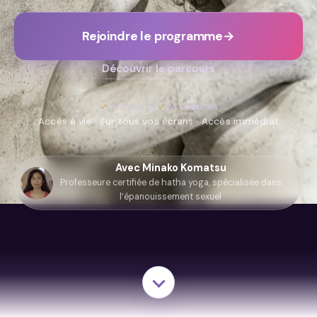
Rejoindre le programme
→
Découvrir le parcours
✓
5 modules
✓
23 séances
Accès à vie · Sur tous vos écrans · Accès immédiat
Avec Minako Komatsu
Professeure certifiée de hatha yoga, spécialisée dans
l’épanouissement sexuel