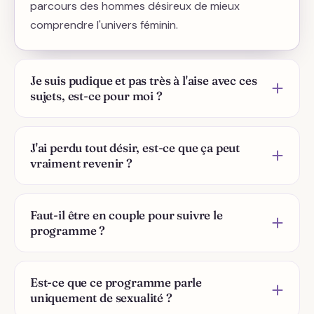
parcours des hommes désireux de mieux
comprendre l'univers féminin.
Je suis pudique et pas très à l'aise avec ces
sujets, est-ce pour moi ?
Oui, tout à fait. L'approche est
bienveillante,
respectueuse et progressive
. Minako vous
J'ai perdu tout désir, est-ce que ça peut
vraiment revenir ?
accompagne pas à pas, avec douceur et poésie,
pour vous reconnecter à votre corps, à votre
Le programme n'agit pas sur commande et ne
énergie et à votre plaisir, sans jamais vous
promet aucun miracle. Il vous aide à comprendre
Faut-il être en couple pour suivre le
brusquer.
programme ?
ce qui a distendu le lien avec votre corps et à
rouvrir, pas à pas, un
espace de présence et
Non. Une partie du chemin est une
de plaisir
. Beaucoup de femmes redécouvrent
réconciliation avec soi-même
et se vit très
Est-ce que ce programme parle
ainsi de l'élan, à leur rythme.
uniquement de sexualité ?
bien seule. Certaines pratiques se prêtent au