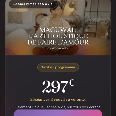
✓
Accès immédiat & à vie
Tarif du programme
297
€
23 séances, à rouvrir à volonté.
Paiement unique · accès à vie, sur tous vos écrans