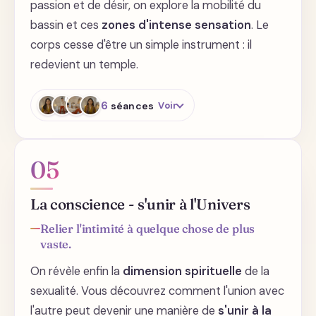
passion et de désir, on explore la mobilité du
bassin et ces
zones d'intense sensation
. Le
corps cesse d'être un simple instrument : il
redevient un temple.
6
séances
Voir
Corps - Berceau de sexualité
05
Appel de l'eau et du feu : Éveil du
La conscience - s'unir à l'Univers
Feu
Relier l'intimité à quelque chose de plus
vaste.
Appel de l'eau et du feu : Éveil de
l'Eau
On révèle enfin la
dimension spirituelle
de la
sexualité. Vous découvrez comment l'union avec
Angles, profondeurs, découvrez
vos "spots", érection
l'autre peut devenir une manière de
s'unir à la