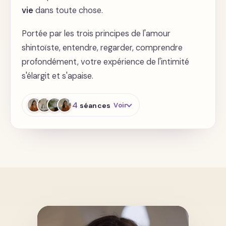
vie
dans toute chose.
Angles, profondeurs, découvrez
vos "spots", érection - Mobilité du
Portée par les trois principes de l'amour
bassin pratique
shintoïste, entendre, regarder, comprendre
profondément, votre expérience de l'intimité
Honorez votre temple sacré
s'élargit et s'apaise.
4
séances
Voir
Spiritualité au cœur de la
sexualité
S'unir à la vie dans toutes choses :
Pratique en Duo
S'unir à la vie dans toutes choses :
Visualisation