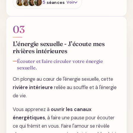
5
séances
Voir
Une occasion, une rencontre «
03
Ichigoichié »
Être pleinement présent et
L’énergie sexuelle - J’écoute mes
savourer ici et maintenant
rivières intérieures
Écouter et faire circuler votre énergie
La rencontre
sexuelle.
On plonge au cœur de l'énergie sexuelle, cette
Énergie plaisir - Introduction
rivière intérieure
reliée au souffle et à l'énergie
de vie.
Énergie plaisir - Pratique
Vous apprenez à
ouvrir les canaux
énergétiques
, à faire une pause pour écouter
ce qui frémit en vous. Faire l'amour se révèle