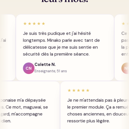
★★★★★
★★★★★
Je suis très pudique et j'ai hésité
Ce n'est pas m
longtemps. Minako parle avec tant de
pas en un soir
délicatesse que je me suis sentie en
la présence, 
sécurité dès la première séance.
entre mon mari
Colette N.
Nicole P.
CN
NP
Enseignante, 51 ans
Retraitée,
★★★
★★★★★
mension japonaise m'a dépaysée
Je ne m'attendais p
le bon sens. Ce mot, maguwai, se
le premier module. 
re par le regard, m'accompagne
choses anciennes, en
e au quotidien.
ressortie plus légère