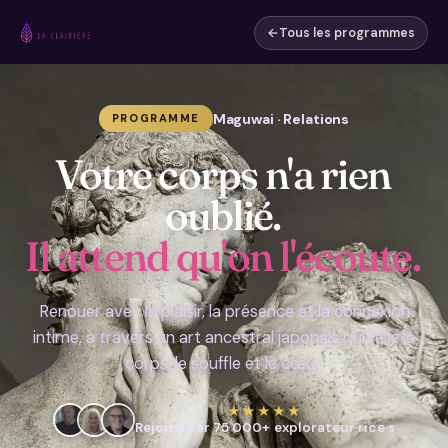
←
Tous les programmes
Maguwai · Relations
PROGRAMME
Votre corps n'a rien
oublié.
Il attend qu'on l'écoute.
Renouer avec le plaisir, la présence et la connexion
intime, à travers un art ancestral japonais qui relie le
corps, le souffle et le cœur.
★★★★★
Rejoint par 75 000+ explorateur·rice·s