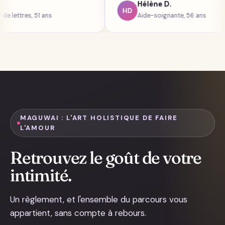
Alain D.
Hélène D.
HD
Professeure de lettres, 51 ans
Aide-soignante, 5
MAGUWAI : L'ART HOLISTIQUE DE FAIRE
L'AMOUR
Retrouvez le goût de votre
intimité.
Un règlement, et l'ensemble du parcours vous
appartient, sans compte à rebours.