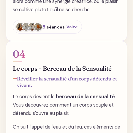
alors comme une synergie créatrice, où le plaisir
se cultive plutôt qu'il ne se cherche.
5
séances
Voir
Ouvrir les canaux énergétique -
04
Introduction
Ouvrir les canaux énergétiques -
Le corps - Berceau de la Sensualité
Pratique
Réveiller la sensualité d'un corps détendu et
vivant.
Plaisir holistique et régénérant -
Chevauchez votre énergie sexuelle
Le corps devient le
berceau de la sensualité
.
Vous découvrez comment un corps souple et
Plaisir holistique et régénérant -
Orbite microcosmique
détendu s'ouvre au plaisir.
Cultivez votre sensibilité
On suit l'appel de l'eau et du feu, ces éléments de
orgasmique