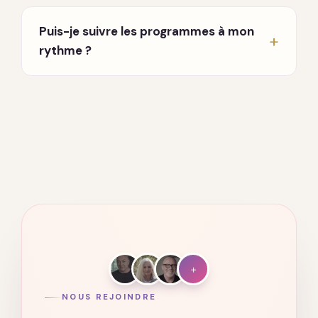
En direct, chaque lundi et jeudi à 20h, en visio.
Un enseignant partage et répond à vos
Puis-je suivre les programmes à mon
questions. Vous recevez les invitations par
rythme ?
email dès votre inscription.
Oui. Tout est accessible à vie, sur ordinateur,
tablette et mobile. Vous avancez quand vous
voulez, où vous voulez.
+
NOUS REJOINDRE