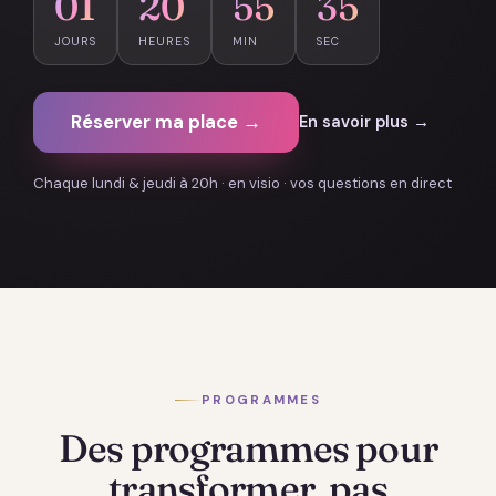
01
20
55
34
JOURS
HEURES
MIN
SEC
Réserver ma place →
En savoir plus →
Chaque lundi & jeudi à 20h · en visio · vos questions en direct
PROGRAMMES
Des programmes pour
transformer, pas