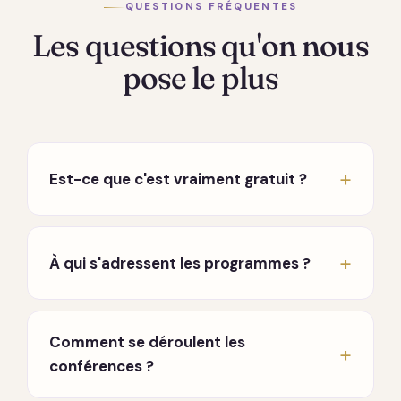
QUESTIONS FRÉQUENTES
Les questions qu'on nous
pose le plus
Est-ce que c'est vraiment gratuit ?
Oui, vraiment. Les conférences hebdomadaires
en direct sont entièrement gratuites, sans
À qui s'adressent les programmes ?
carte bancaire ni engagement. Seuls les
programmes approfondis sont payants, à
À toute personne en chemin, que vous
l'achat, sans abonnement qui tourne en fond.
traversiez une période difficile, que vous
Comment se déroulent les
cherchiez à mieux vous connaître, ou que vous
conférences ?
souhaitiez approfondir une pratique. Aucun
prérequis.