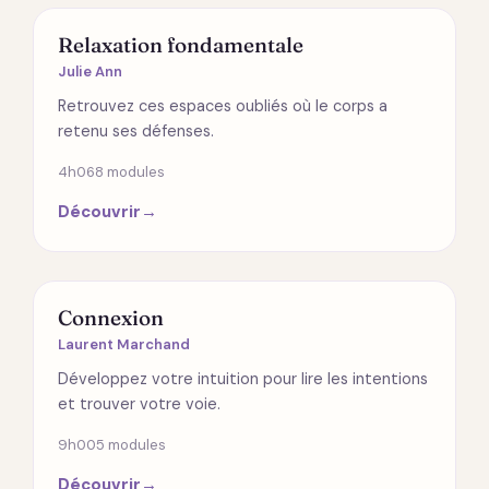
SPIRITUALITÉ
Relaxation fondamentale
Julie Ann
Retrouvez ces espaces oubliés où le corps a
retenu ses défenses.
4h06
8 modules
Découvrir
→
RELATIONS
Connexion
Laurent Marchand
Développez votre intuition pour lire les intentions
et trouver votre voie.
9h00
5 modules
Découvrir
→