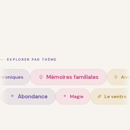
EXPLORER PAR THÈME
Mémoires familiales
s
Ancêtres
Abondance
n de vie
Magie