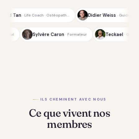
Didier Weiss
ach · Ostéopath…
· Guide spirituel de la…
ichterfeld
Sylvère Caron
· Médium-canal
· Formateur
ILS CHEMINENT AVEC NOUS
Ce que vivent nos
membres