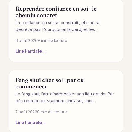
DÉVELOPPEMENT PERSONNEL
Reprendre confiance en soi : le
chemin concret
La confiance en soi se construit, elle ne se
décrète pas. Pourquoi on la perd, et les…
8 août 2026
9 min de lecture
Lire l'article
→
MODES DE VIE
Feng shui chez soi : par où
commencer
Le feng shui, l’art d’harmoniser son lieu de vie. Par
où commencer vraiment chez soi, sans…
7 août 2026
9 min de lecture
Lire l'article
→