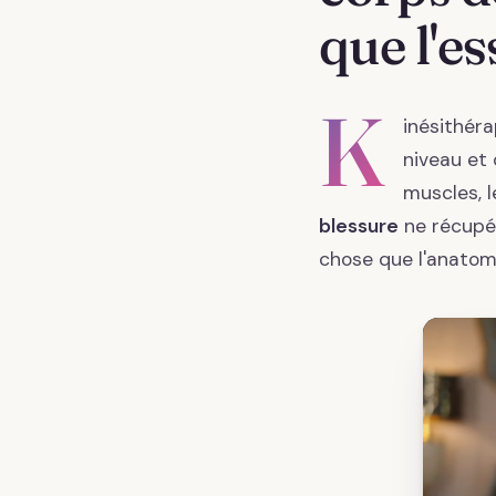
que l'es
K
inésithér
niveau et 
muscles, l
blessure
ne récupér
chose que l'anatomi