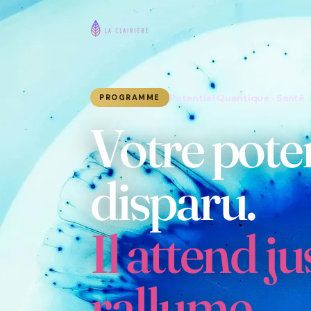
Potentiel Quantique · Santé
PROGRAMME
Votre poten
disparu.
Il attend ju
rallume.