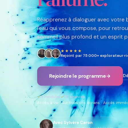
Réapprenez à dialoguer avec votre bi
l'eau qui vous compose, pour retrouv
sommeil plus profond et un esprit plu
★★★★★
Rejoint par 75 000+ explorateur·ri
Dé
Rejoindre le programme
→
✓
5 modules
✓
38 séances
Accès à vie · Sur tous vos écrans · Accès immé
Avec Sylvère Caron