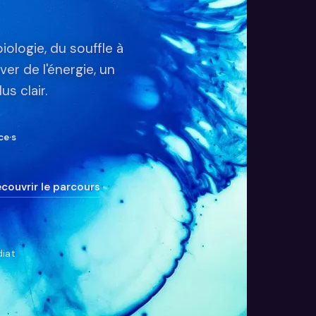
ologie, du souffle à
er de l'énergie, un
s clair.
ce·s
couvrir le parcours
diat