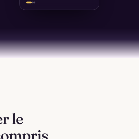
r le
 compris