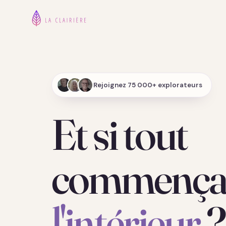
Rejoignez 75 000+ explorateurs
Et si tout
commençai
l'intérieur
?