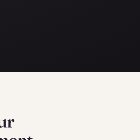
ur
ement