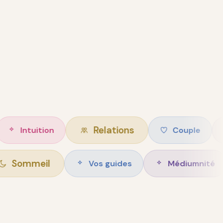
Relations
ition
Couple
Intim
Sommeil
Vos guides
Méd
ise