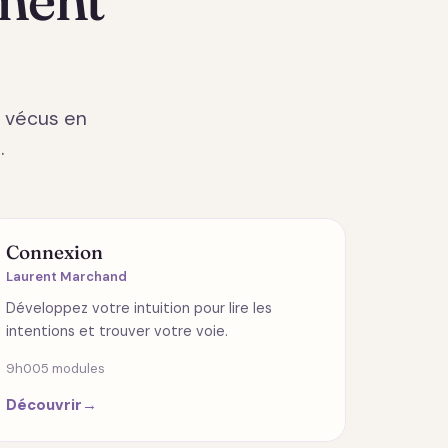
e vécus en
.
RELATIONS
Connexion
Laurent Marchand
Développez votre intuition pour lire les
intentions et trouver votre voie.
9h00
5 modules
Découvrir
→