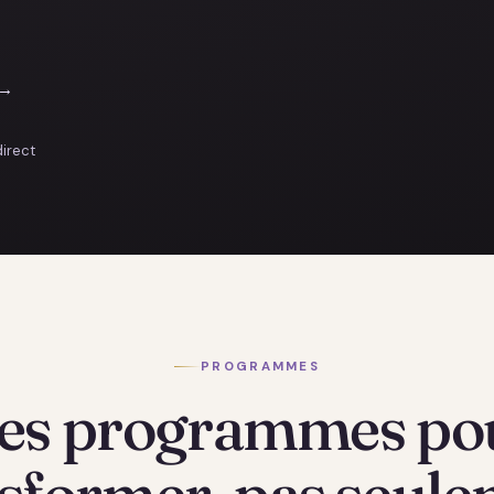
 →
direct
PROGRAMMES
es programmes po
sformer, pas seul