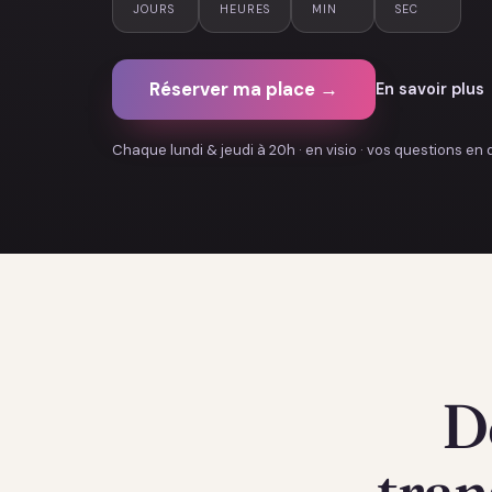
JOURS
HEURES
MIN
SEC
Réserver ma place →
En savoir plus
Chaque lundi & jeudi à 20h · en visio · vos questions en 
D
tran