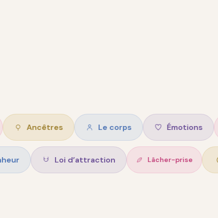
ncêtres
Le corps
Émotions
Intu
Bonheur
Loi d’attraction
Lâcher-pr