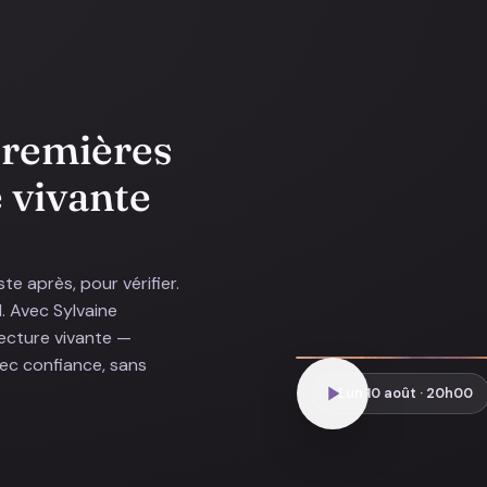
 premières
e vivante
te après, pour vérifier.
d. Avec Sylvaine
lecture vivante —
avec confiance, sans
Lun 10 août · 20h00