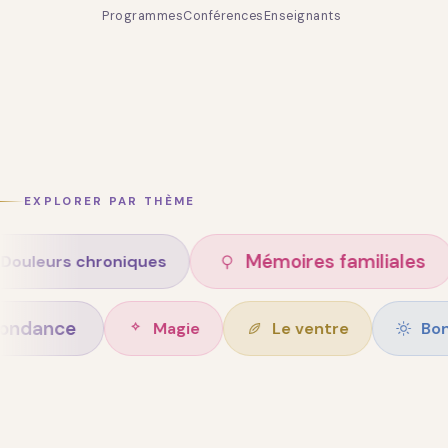
Programmes
Conférences
Enseignants
EXPLORER PAR THÈME
Mémoires familiales
 chroniques
A
Abondance
Magie
Le ventre