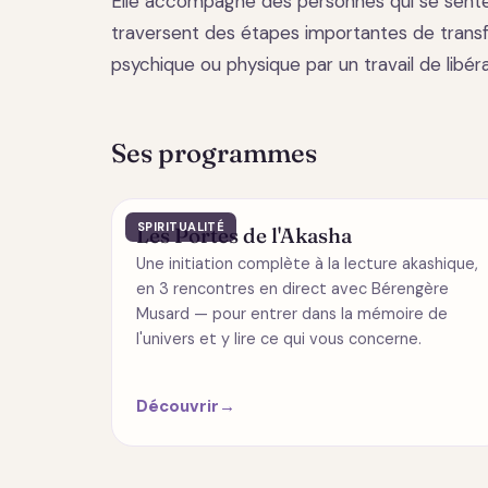
Elle accompagne des personnes qui se sente
traversent des étapes importantes de transf
psychique ou physique par un travail de libér
Ses programmes
SPIRITUALITÉ
Les Portes de l'Akasha
Une initiation complète à la lecture akashique,
en 3 rencontres en direct avec Bérengère
Musard — pour entrer dans la mémoire de
l'univers et y lire ce qui vous concerne.
Découvrir
→