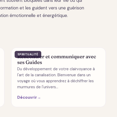
nt souvent bloquées dans leur vie ou qui
ormation et les guident vers une guérison
ation émotionnelle et énergétique.
SPIRITUALITÉ
Rencontrer et communiquer avec
ses Guides
Du développement de votre clairvoyance à
l'art de la canalisation. Bienvenue dans un
voyage où vous apprendrez à déchiffrer les
murmures de l'univers…
Découvrir
→